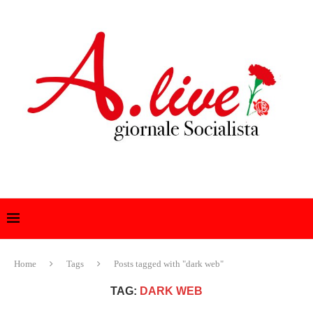
Home
Tags
Posts tagged with "dark web"
TAG:
DARK WEB