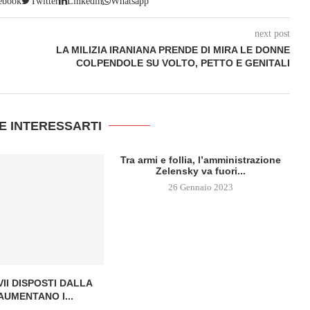
ebook
Twitter
Linkedin
Whatsapp
next post
LA MILIZIA IRANIANA PRENDE DI MIRA LE DONNE
COLPENDOLE SU VOLTO, PETTO E GENITALI
E INTERESSARTI
Tra armi e follia, l’amministrazione
Zelensky va fuori...
26 Gennaio 2023
NVII DISPOSTI DALLA
DO
AUMENTANO I...