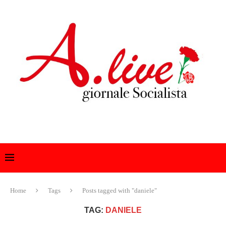
Home
Tags
Posts tagged with "daniele"
TAG:
DANIELE