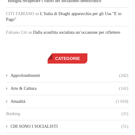
“Bisogna recuperare i valori del socialismo democratico”
CITI FABIANO
su
L’Italia di Draghi apparecchia per gli Usa “E io
Pago”
Fabiano Citi
su
Dalla sconfitta socialista un’occasione per riflettere
CATEGORIE
Approfondimenti
(242)
Arte & Cultura
(141)
Attualità
(1.610)
Banking
(11)
CHI SONO I SOCIALISTI
(51)