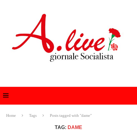
Home
Tags
Posts tagged with "dame"
TAG:
DAME