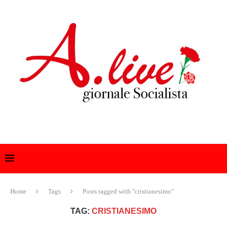
Home
Tags
Posts tagged with "cristianesimo"
TAG:
CRISTIANESIMO