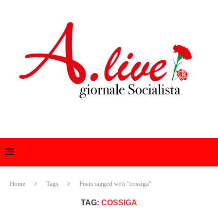
Home
Tags
Posts tagged with "cossiga"
TAG:
COSSIGA