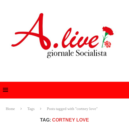
Home
Tags
Posts tagged with "cortney love"
TAG:
CORTNEY LOVE