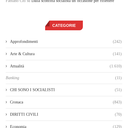
Fabiano Citi
su
Dalla sconfitta socialista un’occasione per riflettere
CATEGORIE
Approfondimenti
(242)
Arte & Cultura
(141)
Attualità
(1.610)
Banking
(11)
CHI SONO I SOCIALISTI
(51)
Cronaca
(843)
DIRITTI CIVILI
(70)
Economia
(129)