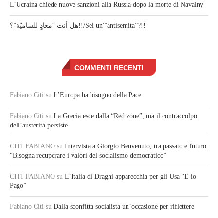
L’Ucraina chiede nuove sanzioni alla Russia dopo la morte di Navalny
هل أنت “معادٍ للساميّة”؟!!/Sei un'”antisemita”?!!
COMMENTI RECENTI
Fabiano Citi
su
L’Europa ha bisogno della Pace
Fabiano Citi
su
La Grecia esce dalla “Red zone”, ma il contraccolpo
dell’austerità persiste
CITI FABIANO
su
Intervista a Giorgio Benvenuto, tra passato e futuro:
“Bisogna recuperare i valori del socialismo democratico”
CITI FABIANO
su
L’Italia di Draghi apparecchia per gli Usa “E io
Pago”
Fabiano Citi
su
Dalla sconfitta socialista un’occasione per riflettere