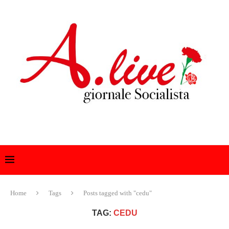
Home
Tags
Posts tagged with "cedu"
TAG:
CEDU