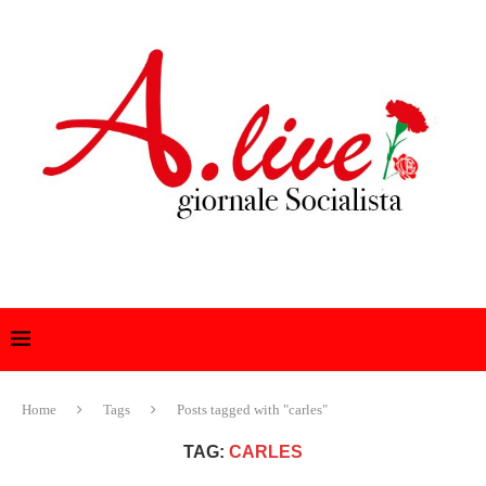
Home
Tags
Posts tagged with "carles"
TAG:
CARLES