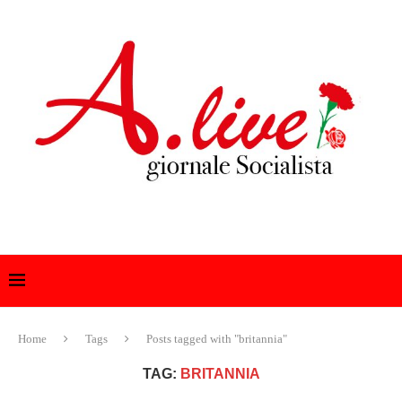
Home
Tags
Posts tagged with "britannia"
TAG:
BRITANNIA