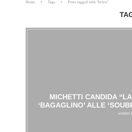
Home
Tags
Posts tagged with "belen"
TA
MICHETTI CANDIDA “L
‘BAGAGLINO’ ALLE ‘SOUB
written