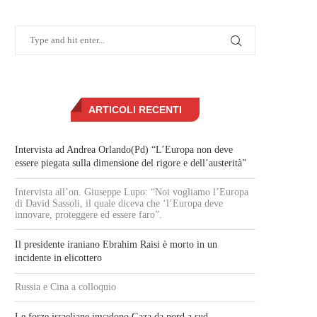
ARTICOLI RECENTI
Intervista ad Andrea Orlando(Pd) “L’Europa non deve
essere piegata sulla dimensione del rigore e dell’austerità”
Intervista all’on. Giuseppe Lupo: “Noi vogliamo l’Europa
di David Sassoli, il quale diceva che ‘l’Europa deve
innovare, proteggere ed essere faro”.
Il presidente iraniano Ebrahim Raisi è morto in un
incidente in elicottero
Russia e Cina a colloquio
Le forze israeliane invadono Gaza da nord a sud