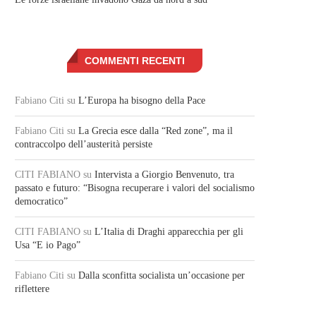
COMMENTI RECENTI
Fabiano Citi
su
L’Europa ha bisogno della Pace
Fabiano Citi
su
La Grecia esce dalla “Red zone”, ma il
contraccolpo dell’austerità persiste
CITI FABIANO
su
Intervista a Giorgio Benvenuto, tra
passato e futuro: “Bisogna recuperare i valori del socialismo
democratico”
CITI FABIANO
su
L’Italia di Draghi apparecchia per gli
Usa “E io Pago”
Fabiano Citi
su
Dalla sconfitta socialista un’occasione per
riflettere