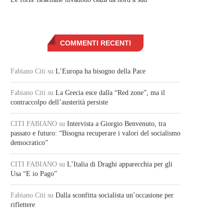
COMMENTI RECENTI
Fabiano Citi
su
L’Europa ha bisogno della Pace
Fabiano Citi
su
La Grecia esce dalla “Red zone”, ma il
contraccolpo dell’austerità persiste
CITI FABIANO
su
Intervista a Giorgio Benvenuto, tra
passato e futuro: “Bisogna recuperare i valori del socialismo
democratico”
CITI FABIANO
su
L’Italia di Draghi apparecchia per gli
Usa “E io Pago”
Fabiano Citi
su
Dalla sconfitta socialista un’occasione per
riflettere