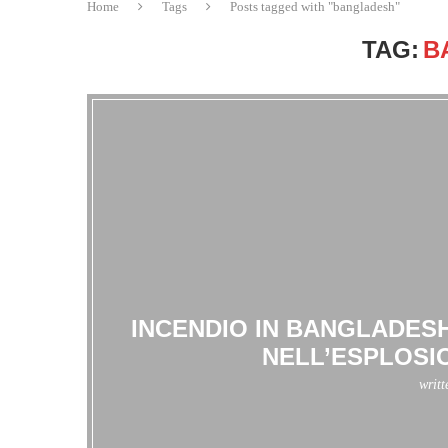
Home
Tags
Posts tagged with "bangladesh"
TAG:
B
INCENDIO IN BANGLADESH:
NELL’ESPLOSI
writ