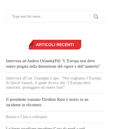
ARTICOLI RECENTI
Intervista ad Andrea Orlando(Pd) “L’Europa non deve
essere piegata sulla dimensione del rigore e dell’austerità”
Intervista all’on. Giuseppe Lupo: “Noi vogliamo l’Europa
di David Sassoli, il quale diceva che ‘l’Europa deve
innovare, proteggere ed essere faro”.
Il presidente iraniano Ebrahim Raisi è morto in un
incidente in elicottero
Russia e Cina a colloquio
Le forze israeliane invadono Gaza da nord a sud