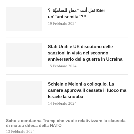
هل أنت “معادٍ للساميّة”؟!!/Sei
un'”antisemita”?!!
19 Febbraio 2024
Stati Uniti e UE discutono delle
sanzioni in vista del secondo
anniversario della guerra in Ucraina
15 Febbraio 2024
Schlein e Meloni a colloquio. La
camera approva il cessate il fuoco ma
Israele la snobba
14 Febbraio 2024
Scholz condanna Trump che vuole relativizzare la clausola
di mutua difesa della NATO
13 Febbraio 2024