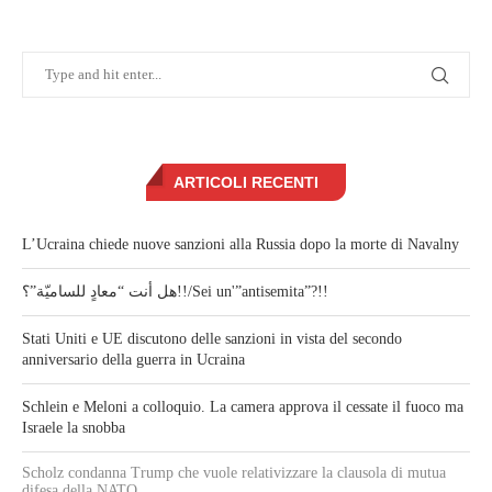
ARTICOLI RECENTI
L’Ucraina chiede nuove sanzioni alla Russia dopo la morte di Navalny
هل أنت “معادٍ للساميّة”؟!!/Sei un'”antisemita”?!!
Stati Uniti e UE discutono delle sanzioni in vista del secondo
anniversario della guerra in Ucraina
Schlein e Meloni a colloquio. La camera approva il cessate il fuoco ma
Israele la snobba
Scholz condanna Trump che vuole relativizzare la clausola di mutua
difesa della NATO