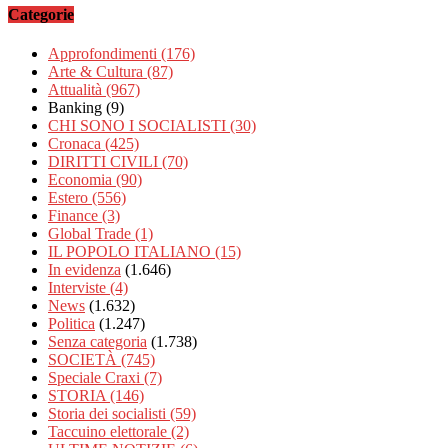
Categorie
Approfondimenti
(176)
Arte & Cultura
(87)
Attualità
(967)
Banking
(9)
CHI SONO I SOCIALISTI
(30)
Cronaca
(425)
DIRITTI CIVILI
(70)
Economia
(90)
Estero
(556)
Finance
(3)
Global Trade
(1)
IL POPOLO ITALIANO
(15)
In evidenza
(1.646)
Interviste
(4)
News
(1.632)
Politica
(1.247)
Senza categoria
(1.738)
SOCIETÀ
(745)
Speciale Craxi
(7)
STORIA
(146)
Storia dei socialisti
(59)
Taccuino elettorale
(2)