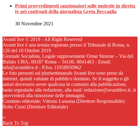
Primi provvedimenti sanzionatori sulle molestie in diretta
tv nei confronti della giornalista Greta Beccaglia
30 Novembre 2021
Avanti live © 2019 - All Right Reserved
Avanti live è una testata registrata presso il Tribunale di Roma, n.
126 del 10 Ottobre 2019
Giornale Socialista, Legale rappresentante Omar Simone – Via del
Bufalo 138A, 00187 Roma – Tel.06. 8841463 - Email:
info@avantilive.it - P.Iva: 11058950962
Le foto presenti sul plurisettimanale Avanti live sono prese da
internet, quindi valutate di pubblico dominio. Se il soggetto o gli
autori dovessero avere qualcosa in contrario alla pubblicazione,
basta segnalarlo alla redazione, alla mail: redazione@avantilive.it, si
provvederà alla rimozione delle immagini.
Comitato editoriale: Vittorio Lussana (Direttore Responsabile).
Bobo Craxi (Direttore Editoriale)
Back To Top