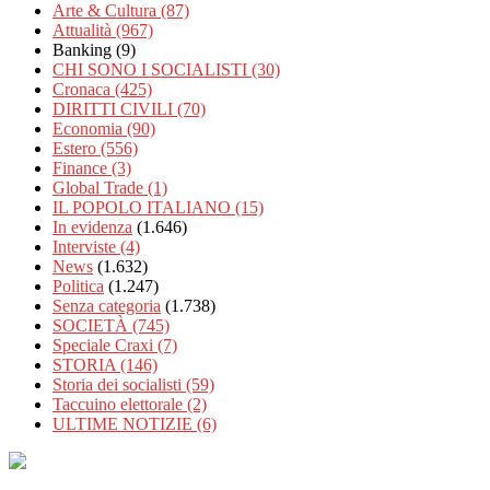
Arte & Cultura
(87)
Attualità
(967)
Banking
(9)
CHI SONO I SOCIALISTI
(30)
Cronaca
(425)
DIRITTI CIVILI
(70)
Economia
(90)
Estero
(556)
Finance
(3)
Global Trade
(1)
IL POPOLO ITALIANO
(15)
In evidenza
(1.646)
Interviste
(4)
News
(1.632)
Politica
(1.247)
Senza categoria
(1.738)
SOCIETÀ
(745)
Speciale Craxi
(7)
STORIA
(146)
Storia dei socialisti
(59)
Taccuino elettorale
(2)
ULTIME NOTIZIE
(6)