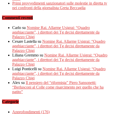
Primi provvedimenti sanzionatori sulle molestie in diretta tv
nei confronti della giornalista Greta Beccaglia
Commenti recenti
Carlo
su
Nomine Rai. Allarme Usigrai: “Quadro
agghiacciante”, i direttori dei Tg decisi direttamente da
Palazzo Chigi
Cesare Lastella
su
Nomine Rai. Allarme Usigrai: “Quadro
agghiacciante”, i direttori dei Tg decisi direttamente da
Palazzo Chigi
Liliana Gremmo
su
Nomine Rai. Allarme Usigrai: “Quadro
agghiacciante”, i direttori dei Tg decisi direttamente da
Palazzo Chigi
Luigi Ponticelli
su
Nomine Rai. Allarme Usigrai: “Quadro
agghiacciante”, i direttori dei Tg decisi direttamente da
Palazzo Chigi
Alex
su
Il pensiero del “riformista” Piero Sansonetti:
“Berlusconi al Colle come risarcimento per quello che ha
patito”
Categorie
Approfondimenti
(176)