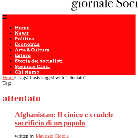
Home
News
Politica
Economia
Arte & Cultura
Estero
Storia dei socialisti
Speciale Craxi
Chi siamo
Home
Tags
Posts tagged with "attentato"
Tag:
attentato
Afghanistan: Il cinico e crudele
sacrificio di un popolo
written by
Maurizio Ciotola