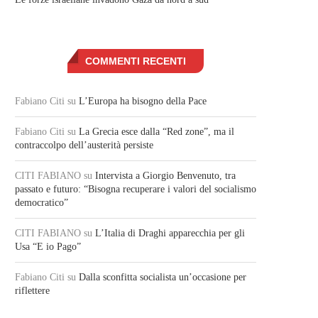
COMMENTI RECENTI
Fabiano Citi
su
L’Europa ha bisogno della Pace
Fabiano Citi
su
La Grecia esce dalla “Red zone”, ma il
contraccolpo dell’austerità persiste
CITI FABIANO
su
Intervista a Giorgio Benvenuto, tra
passato e futuro: “Bisogna recuperare i valori del socialismo
democratico”
CITI FABIANO
su
L’Italia di Draghi apparecchia per gli
Usa “E io Pago”
Fabiano Citi
su
Dalla sconfitta socialista un’occasione per
riflettere