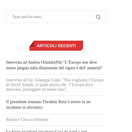
ARTICOLI RECENTI
Intervista ad Andrea Orlando(Pd) “L’Europa non deve
essere piegata sulla dimensione del rigore e dell’austerità”
Intervista all’on. Giuseppe Lupo: “Noi vogliamo l’Europa
di David Sassoli, il quale diceva che ‘l’Europa deve
innovare, proteggere ed essere faro”.
Il presidente iraniano Ebrahim Raisi è morto in un
incidente in elicottero
Russia e Cina a colloquio
Le forze israeliane invadono Gaza da nord a sud