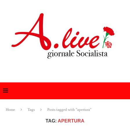
Home
Tags
Posts tagged with "apertura"
TAG:
APERTURA