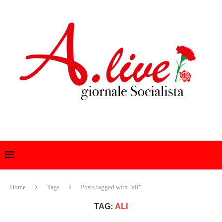
Home
Tags
Posts tagged with "ali"
TAG:
ALI