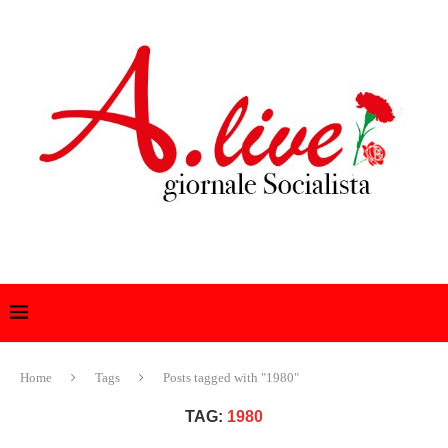
Home
Tags
Posts tagged with "1980"
TAG:
1980