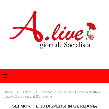
Home
Estero
Sei morti e 30 dispersi in Germania mentre le
case crollano a causa dell’alluvione
SEI MORTI E 30 DISPERSI IN GERMANIA