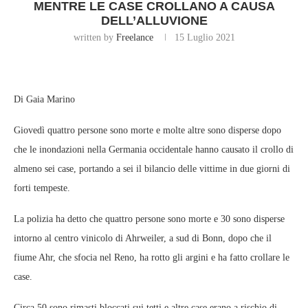
MENTRE LE CASE CROLLANO A CAUSA
DELL’ALLUVIONE
written by
Freelance
15 Luglio 2021
Di Gaia Marino
Giovedì quattro persone sono morte e molte altre sono disperse dopo
che le inondazioni nella Germania occidentale hanno causato il crollo di
almeno sei case, portando a sei il bilancio delle vittime in due giorni di
forti tempeste.
La polizia ha detto che quattro persone sono morte e 30 sono disperse
intorno al centro vinicolo di Ahrweiler, a sud di Bonn, dopo che il
fiume Ahr, che sfocia nel Reno, ha rotto gli argini e ha fatto crollare le
case.
Circa 50 sono rimasti bloccati sui tetti e altre case erano a rischio di