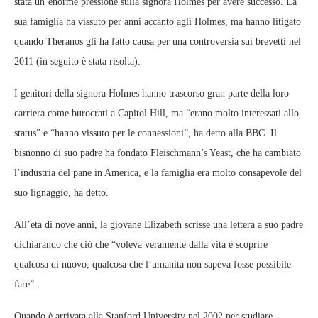
stata un’enorme pressione sulla signora Holmes per avere successo. La
sua famiglia ha vissuto per anni accanto agli Holmes, ma hanno litigato
quando Theranos gli ha fatto causa per una controversia sui brevetti nel
2011 (in seguito è stata risolta).
I genitori della signora Holmes hanno trascorso gran parte della loro
carriera come burocrati a Capitol Hill, ma “erano molto interessati allo
status” e “hanno vissuto per le connessioni”, ha detto alla BBC. Il
bisnonno di suo padre ha fondato Fleischmann’s Yeast, che ha cambiato
l’industria del pane in America, e la famiglia era molto consapevole del
suo lignaggio, ha detto.
All’età di nove anni, la giovane Elizabeth scrisse una lettera a suo padre
dichiarando che ciò che “voleva veramente dalla vita è scoprire
qualcosa di nuovo, qualcosa che l’umanità non sapeva fosse possibile
fare”.
Quando è arrivata alla Stanford University nel 2002 per studiare