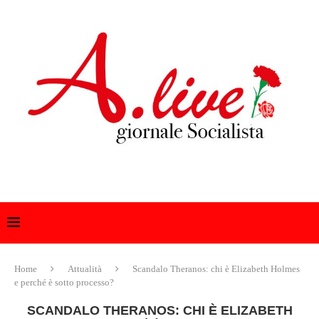
Home
Attualità
Scandalo Theranos: chi è Elizabeth Holmes
e perché è sotto processo?
SCANDALO THERANOS: CHI È ELIZABETH