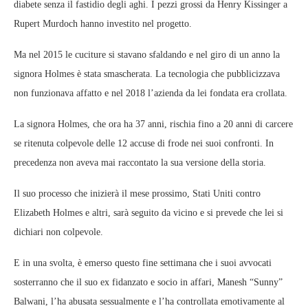
diabete senza il fastidio degli aghi. I pezzi grossi da Henry Kissinger a
Rupert Murdoch hanno investito nel progetto.
Ma nel 2015 le cuciture si stavano sfaldando e nel giro di un anno la
signora Holmes è stata smascherata. La tecnologia che pubblicizzava
non funzionava affatto e nel 2018 l’azienda da lei fondata era crollata.
La signora Holmes, che ora ha 37 anni, rischia fino a 20 anni di carcere
se ritenuta colpevole delle 12 accuse di frode nei suoi confronti. In
precedenza non aveva mai raccontato la sua versione della storia.
Il suo processo che inizierà il mese prossimo, Stati Uniti contro
Elizabeth Holmes e altri, sarà seguito da vicino e si prevede che lei si
dichiari non colpevole.
E in una svolta, è emerso questo fine settimana che i suoi avvocati
sosterranno che il suo ex fidanzato e socio in affari, Manesh “Sunny”
Balwani, l’ha abusata sessualmente e l’ha controllata emotivamente al