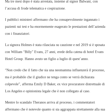
Ma tre mesi dopo è stata arrestata, insieme al signor Balwani, con
l’accusa di frode telematica e cospirazione.
I pubblici ministeri affermano che ha consapevolmente ingannato i
pazienti sui test e ha enormemente esagerato le prestazioni dell’azienda
con i finanziatori.
La signora Holmes è stata rilasciata su cauzione e nel 2019 si è sposata
con William “Billy” Evans, 27 anni, erede della catena di hotel Evans
Hotel Group. Hanno avuto un figlio a luglio di quest’anno.
“Non credo che il fatto che sia una neomamma influenzerà il processo,
ma è probabile che il giudice ne tenga conto se verrà dichiarata
colpevole”, afferma Emily D Baker, ex vice procuratore distrettuale di
Los Angeles e opinionista legale che è non collegato al caso.
Mentre lo scandalo Theranos arriva al processo, i commentatori
affermano che è notevole quanto si sia aggrappata strettamente alla sua