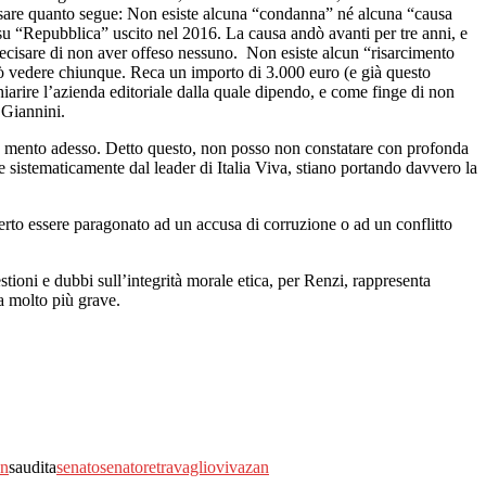
ecisare quanto segue: Non esiste alcuna “condanna” né alcuna “causa
su “Repubblica” uscito nel 2016. La causa andò avanti per tre anni, e
 precisare di non aver offeso nessuno. Non esiste alcun “risarcimento
ò vedere chiunque. Reca un importo di 3.000 euro (e già questo
iarire l’azienda editoriale dalla quale dipendo, e come finge di non
 Giannini.
on mento adesso. Detto questo, non posso non constatare con profonda
 sistematicamente dal leader di Italia Viva, stiano portando davvero la
certo essere paragonato ad un accusa di corruzione o ad un conflitto
tioni e dubbi sull’integrità morale etica, per Renzi, rappresenta
a molto più grave.
an
saudita
senato
senatore
travaglio
viva
zan