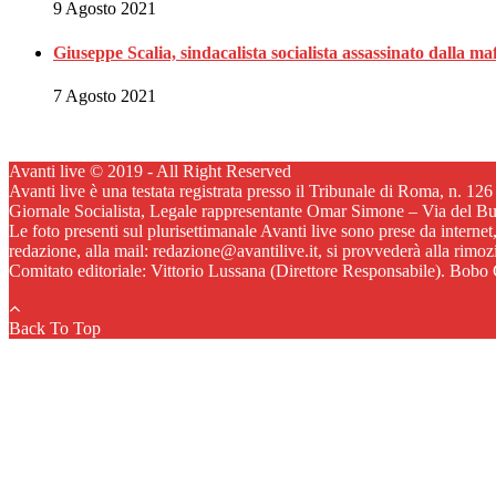
9 Agosto 2021
Giuseppe Scalia, sindacalista socialista assassinato dalla 
7 Agosto 2021
Avanti live © 2019 - All Right Reserved
Avanti live è una testata registrata presso il Tribunale di Roma, n. 12
Giornale Socialista, Legale rappresentante Omar Simone – Via del B
Le foto presenti sul plurisettimanale Avanti live sono prese da internet
redazione, alla mail: redazione@avantilive.it, si provvederà alla rimo
Comitato editoriale: Vittorio Lussana (Direttore Responsabile). Bobo C
Back To Top