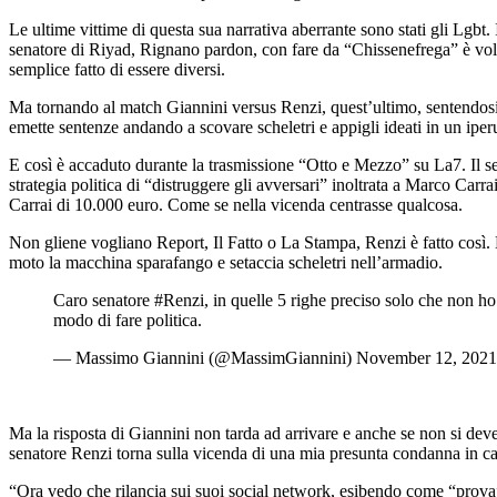
Le ultime vittime di questa sua narrativa aberrante sono stati gli Lgbt. 
senatore di Riyad, Rignano pardon, con fare da “Chissenefrega” è volato 
semplice fatto di essere diversi.
Ma tornando al match Giannini versus Renzi, quest’ultimo, sentendosi b
emette sentenze andando a scovare scheletri e appigli ideati in un iperu
E così è accaduto durante la trasmissione “Otto e Mezzo” su La7. Il s
strategia politica di “distruggere gli avversari” inoltrata a Marco Car
Carrai di 10.000 euro. Come se nella vicenda centrasse qualcosa.
Non gliene vogliano Report, Il Fatto o La Stampa, Renzi è fatto così. 
moto la macchina sparafango e setaccia scheletri nell’armadio.
Caro senatore #Renzi, in quelle 5 righe preciso solo che non ho
modo di fare politica.
— Massimo Giannini (@MassimGiannini) November 12, 2021
Ma la risposta di Giannini non tarda ad arrivare e anche se non si deve
senatore Renzi torna sulla vicenda di una mia presunta condanna in cau
“Ora vedo che rilancia sui suoi social network, esibendo come “prova”