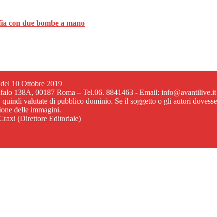
mafia con due bombe a mano
6 del 10 Ottobre 2019
ufalo 138A, 00187 Roma – Tel.06. 8841463 - Email: info@avantilive.it
, quindi valutate di pubblico dominio. Se il soggetto o gli autori dovess
zione delle immagini.
raxi (Direttore Editoriale)