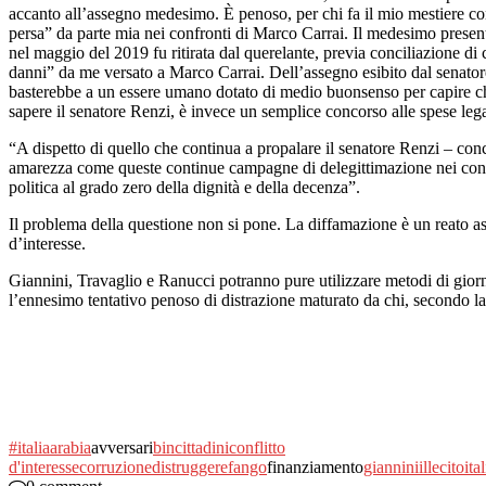
accanto all’assegno medesimo. È penoso, per chi fa il mio mestiere co
persa” da parte mia nei confronti di Marco Carrai. Il medesimo present
nel maggio del 2019 fu ritirata dal querelante, previa conciliazione di 
danni” da me versato a Marco Carrai. Dell’assegno esibito dal senato
basterebbe a un essere umano dotato di medio buonsenso per capire che 
sapere il senatore Renzi, è invece un semplice concorso alle spese lega
“A dispetto di quello che continua a propalare il senatore Renzi – co
amarezza come queste continue campagne di delegittimazione nei confron
politica al grado zero della dignità e della decenza”.
Il problema della questione non si pone. La diffamazione è un reato as
d’interesse.
Giannini, Travaglio e Ranucci potranno pure utilizzare metodi di giorna
l’ennesimo tentativo penoso di distrazione maturato da chi, secondo la 
#italia
arabia
avversari
bin
cittadini
conflitto
d'interesse
corruzione
distruggere
fango
finanziamento
giannini
illecito
ita