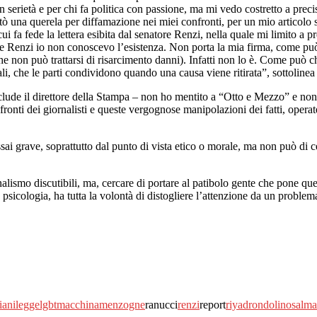
n serietà e per chi fa politica con passione, ma mi vedo costretto a pr
ò una querela per diffamazione nei miei confronti, per un mio articolo 
cui fa fede la lettera esibita dal senatore Renzi, nella quale mi limito a
re Renzi io non conoscevo l’esistenza. Non porta la mia firma, come pu
non può trattarsi di risarcimento danni). Infatti non lo è. Come può ch
li, che le parti condividono quando una causa viene ritirata”, sottolinea
nclude il direttore della Stampa – non ho mentito a “Otto e Mezzo” e n
ti dei giornalisti e queste vergognose manipolazioni dei fatti, operate
sai grave, soprattutto dal punto di vista etico o morale, ma non può di 
lismo discutibili, ma, cercare di portare al patibolo gente che pone ques
psicologia, ha tutta la volontà di distogliere l’attenzione da un problem
liani
legge
lgbt
macchina
menzogne
ranucci
renzi
report
riyad
rondolino
salm