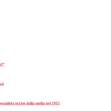
i!”
osi
ocialista ucciso dalla mafia nel 1915