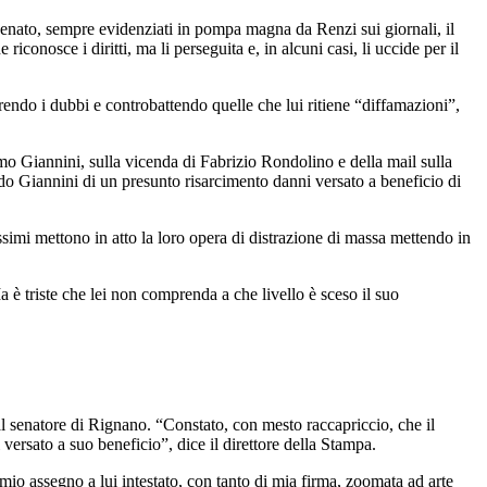
in Senato, sempre evidenziati in pompa magna da Renzi sui giornali, il
onosce i diritti, ma li perseguita e, in alcuni casi, li uccide per il
endo i dubbi e controbattendo quelle che lui ritiene “diffamazioni”,
o Giannini, sulla vicenda di Fabrizio Rondolino e della mail sulla
ndo Giannini di un presunto risarcimento danni versato a beneficio di
simi mettono in atto la loro opera di distrazione di massa mettendo in
è triste che lei non comprenda a che livello è sceso il suo
al senatore di Rignano. “Constato, con mesto raccapriccio, che il
ersato a suo beneficio”, dice il direttore della Stampa.
o assegno a lui intestato, con tanto di mia firma, zoomata ad arte