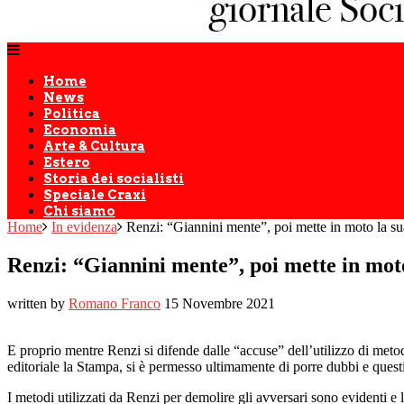
Home
News
Politica
Economia
Arte & Cultura
Estero
Storia dei socialisti
Speciale Craxi
Chi siamo
Home
In evidenza
Renzi: “Giannini mente”, poi mette in moto la su
Renzi: “Giannini mente”, poi mette in moto
written by
Romano Franco
15 Novembre 2021
E proprio mentre Renzi si difende dalle “accuse” dell’utilizzo di metod
editoriale la Stampa, si è permesso ultimamente di porre dubbi e questi
I metodi utilizzati da Renzi per demolire gli avversari sono evidenti e 