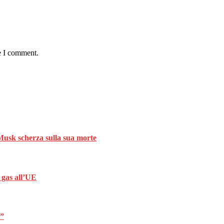
e I comment.
 Musk scherza sulla sua morte
 gas all’UE
x”