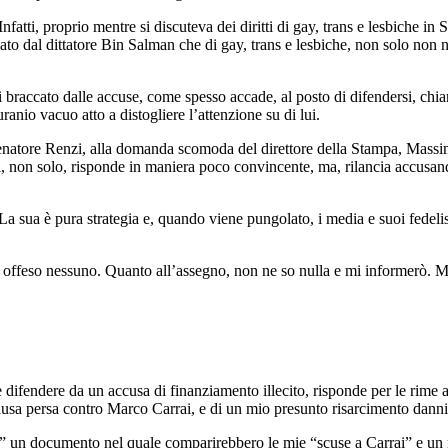
Infatti, proprio mentre si discuteva dei diritti di gay, trans e lesbiche 
dal dittatore Bin Salman che di gay, trans e lesbiche, non solo non ne ric
raccato dalle accuse, come spesso accade, al posto di difendersi, chiar
ranio vacuo atto a distogliere l’attenzione su di lui.
enatore Renzi, alla domanda scomoda del direttore della Stampa, Massim
rai, non solo, risponde in maniera poco convincente, ma, rilancia accusa
La sua è pura strategia e, quando viene pungolato, i media e suoi fedelis
 offeso nessuno. Quanto all’assegno, non ne so nulla e mi informerò. Ma 
 difendere da un accusa di finanziamento illecito, risponde per le rime 
sa persa contro Marco Carrai, e di un mio presunto risarcimento danni v
 un documento nel quale comparirebbero le mie “scuse a Carrai” e un mi