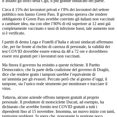
d’assalto gli uffici della Cgil, il più grande sindacato del paese.
Circa il 15% dei lavoratori privati ​​e l’8% dei lavoratori del settore
pubblico non hanno Green Pass. Il governo sperava che rendere
obbligatorio il Green Pass avrebbe convinto gli italiani non vaccinati
a cambiare idea, ma con oltre l’80% di età superiore ai 12 anni già
completamente vaccinato e tassi di infezione bassi, tale aumento non
si è verificato.
I partiti di destra Lega e Fratelli d’Italia e alcuni sindacati affermano
che, per far fronte al rischio di carenza di personale, la validità dei
test COVID dovrebbe essere estesa da 48 a 72 ore e dovrebbero
essere resi gratuiti per i lavoratori non vaccinati.
Ma finora il governo ha resistito a queste richieste. Il Partito
Democratico, che fa parte della coalizione del governo di Draghi,
dice che rendere gratis i tamponi sarebbe l’equivalente di
un’amnistia per gli evasori. Peccato però che al giorno d’oggi, il
tampone, sia l’unico reale strumento per monitorare e tracciare il
virus.
Tuttavia, alcune aziende offrono tamponi gratuiti al proprio
personale. Il produttore di motociclette Ducati, ad esempio, ha
dichiarato che avrebbe fornito test COVID gratuiti a tutti i
dipendenti fino al 15 novembre. Insomma, un nuovo inizio con tanti,
tantissimi problemi. Si spera che, nonostante la gestione poco