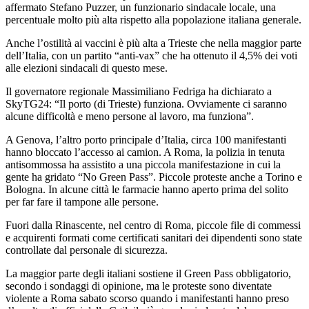
affermato Stefano Puzzer, un funzionario sindacale locale, una
percentuale molto più alta rispetto alla popolazione italiana generale.
Anche l’ostilità ai vaccini è più alta a Trieste che nella maggior parte
dell’Italia, con un partito “anti-vax” che ha ottenuto il 4,5% dei voti
alle elezioni sindacali di questo mese.
Il governatore regionale Massimiliano Fedriga ha dichiarato a
SkyTG24: “Il porto (di Trieste) funziona. Ovviamente ci saranno
alcune difficoltà e meno persone al lavoro, ma funziona”.
A Genova, l’altro porto principale d’Italia, circa 100 manifestanti
hanno bloccato l’accesso ai camion. A Roma, la polizia in tenuta
antisommossa ha assistito a una piccola manifestazione in cui la
gente ha gridato “No Green Pass”. Piccole proteste anche a Torino e
Bologna. In alcune città le farmacie hanno aperto prima del solito
per far fare il tampone alle persone.
Fuori dalla Rinascente, nel centro di Roma, piccole file di commessi
e acquirenti formati come certificati sanitari dei dipendenti sono state
controllate dal personale di sicurezza.
La maggior parte degli italiani sostiene il Green Pass obbligatorio,
secondo i sondaggi di opinione, ma le proteste sono diventate
violente a Roma sabato scorso quando i manifestanti hanno preso