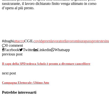
rassicurante, il lavoro dichiarato finito venga ultimato in corso
d’opera al più presto.
#draghi
attacco
CGIL
covid
green
lavoratori
lavoro
misura
pass
proteste
sin
0 comment
Facebook
Twitter
Linkedin
Whatsapp
previous post
Il capo della SPD tedesca Scholz è pronto a diventare cancelliere
next post
Campagna Elettorale: Ultimo Atto
Potrebbe interessarti