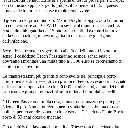
lavoratori da venerdì come una specie di test di prova per l’Europa,
con la misura applicata per lo più pacificamente in tutto il paese,
nonostante le proteste sparse e molto enfatizzate.
Il governo del primo ministro Mario Draghi ha approvato la norma –
una delle misure anti-COVID più severe al mondo – a settembre,
rendendo obbligatoria dal 15 ottobre per tutti i lavoratori la prova
della vaccinazione, un test negativo o una recente guarigione
dall’infezione.
Secondo la norma, in vigore fino alla fine dell’anno, i lavoratori
senza il cosiddetto Green Pass saranno sospesi senza paga e
dovranno affrontare una multa fino a 1.500 euro se cercheranno di
continuare a lavorare.
Le manifestazioni più grandi si sono svolte nel principale porto
nord-orientale di Trieste, dove i gruppi di lavoro avevano minacciato
di bloccare le operazioni e circa 6.000 manifestanti, alcuni dei quali
cantavano e portavano razzi, si sono radunati fuori dai cancelli.
“Il Green Pass è una brutta cosa, è una discriminazione per legge.
Niente di più. Non è un regolamento sanitario, è solo una mossa
politica per creare divisione tra le persone…”, ha detto Fabio Bocin,
porto di 59 anni operaio triestino.
Circa il 40% dei lavoratori portuali di Trieste non è vaccinato, ha