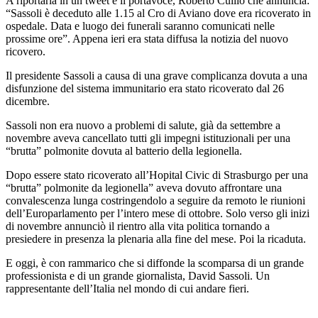
A riportarla in un tweet è il portavoce, Roberto Cuillo che annuncia:
“Sassoli è deceduto alle 1.15 al Cro di Aviano dove era ricoverato in
ospedale. Data e luogo dei funerali saranno comunicati nelle
prossime ore”. Appena ieri era stata diffusa la notizia del nuovo
ricovero.
Il presidente Sassoli a causa di una grave complicanza dovuta a una
disfunzione del sistema immunitario era stato ricoverato dal 26
dicembre.
Sassoli non era nuovo a problemi di salute, già da settembre a
novembre aveva cancellato tutti gli impegni istituzionali per una
“brutta” polmonite dovuta al batterio della legionella.
Dopo essere stato ricoverato all’Hopital Civic di Strasburgo per una
“brutta” polmonite da legionella” aveva dovuto affrontare una
convalescenza lunga costringendolo a seguire da remoto le riunioni
dell’Europarlamento per l’intero mese di ottobre. Solo verso gli inizi
di novembre annunciò il rientro alla vita politica tornando a
presiedere in presenza la plenaria alla fine del mese. Poi la ricaduta.
E oggi, è con rammarico che si diffonde la scomparsa di un grande
professionista e di un grande giornalista, David Sassoli. Un
rappresentante dell’Italia nel mondo di cui andare fieri.