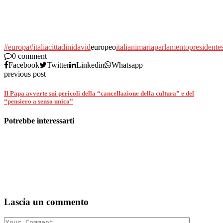
#europa
#italia
cittadini
david
europeo
italiani
maria
parlamento
presidente
0 comment
Facebook
Twitter
Linkedin
Whatsapp
previous post
Il Papa avverte sui pericoli della “cancellazione della cultura” e del
“pensiero a senso unico”
Potrebbe interessarti
Lascia un commento