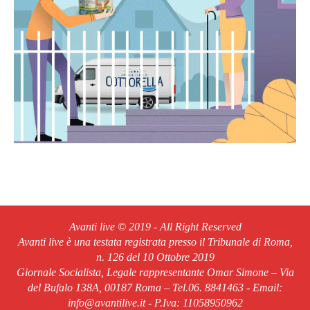
Avanti live © 2019 - All Right Reserved
Avanti live è una testata registrata presso il Tribunale di Roma,
n. 126 del 10 Ottobre 2019
Giornale Socialista, Legale rappresentante Omar Simone – Via
del Bufalo 138A, 00187 Roma – Tel.06. 8841463 - Email:
info@avantilive.it - P.Iva: 11058950962