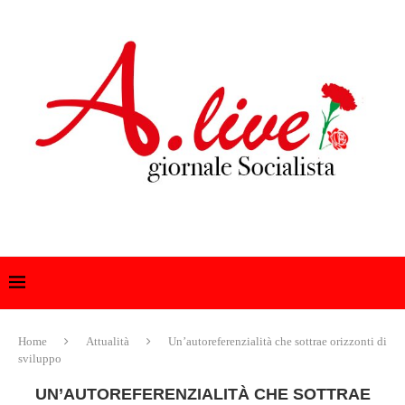
Home
Attualità
Un’autoreferenzialità che sottrae orizzonti di
sviluppo
UN’AUTOREFERENZIALITÀ CHE SOTTRAE