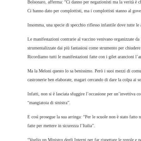
Bolsonaro, afferma: “Ci danno per negazionisti ma la verità è ch
Ci hanno dato per complottisti, ma i complottisti stanno al gov
Insomma, una specie di specchio riflesso infantile dove tutte l
Le manifestazioni contrarie al vaccino venivano organizzate da L
strumentalizzate dai più fantasiosi come strumento per chiudere l
Ricordiamo tutti le manifestazioni fatte con i gilet arancioni l’a
Ma la Meloni questo lo sa benissimo. Però i suoi mezzi di comun
castronerie ben elaborate, magari cercando di dare la colpa ai sol
Infatti, non si è lasciata sfuggire l’occasione per un’invettiva c
“mangiatoia di sinistra”.
E così prosegue la sua arringa: “Per le scuole non è stato fatto 
fatte per mettere in sicurezza l’Italia”.
“Voglio un Ministro degli Interni per far rispettare le regole e 