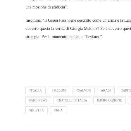
una mozione di sfiducia”.
Insomma, ‘il Green Pass viene descritto come un’arma e la Lamo
davvero questa la verità di Giorgia Meloni?? Se è davvero questa
strategia. Per il momento non ce la “beviamo”.
#ITALIA
#MELONI
#SALVINI
ARABI
CAPIT
FAKE NEWS
FRATELLI D'ITALIA
IMMIGRAZIONE
SINISTRA
URLA