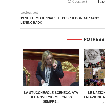
0 comment
Fac
previous post
19 SETTEMBRE 1941: I TEDESCHI BOMBARDANO
LENINGRADO
POTREBB
RAQUEO, I
LA STUCCHEVOLE SCENEGGIATA
LE NAZIO
O FRA...
DEL GOVERNO MELONI VA
UN’AZIONE R
SEMPRE...
2