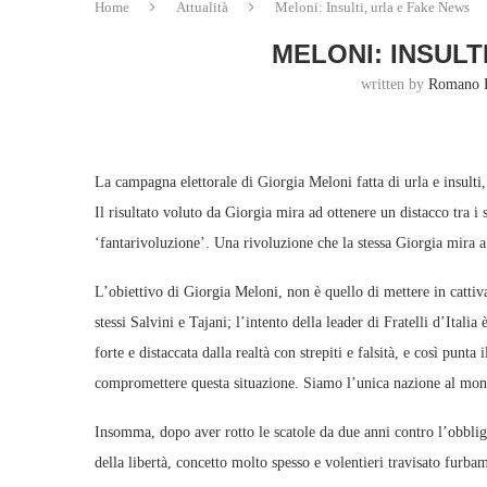
Home
Attualità
Meloni: Insulti, urla e Fake News
MELONI: INSULT
written by
Romano 
La campagna elettorale di Giorgia Meloni fatta di urla e insulti,
Il risultato voluto da Giorgia mira ad ottenere un distacco tra i su
‘fantarivoluzione’. Una rivoluzione che la stessa Giorgia mira a 
L’obiettivo di Giorgia Meloni, non è quello di mettere in cattiv
stessi Salvini e Tajani; l’intento della leader di Fratelli d’Ital
forte e distaccata dalla realtà con strepiti e falsità, e così punta
compromettere questa situazione. Siamo l’unica nazione al mondo
Insomma, dopo aver rotto le scatole da due anni contro l’obblig
della libertà, concetto molto spesso e volentieri travisato furbam