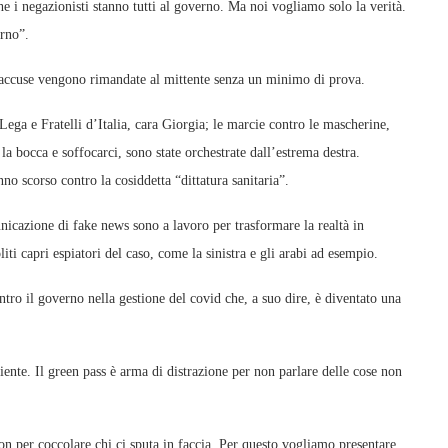
e i negazionisti stanno tutti al governo. Ma noi vogliamo solo la verità.
erno”.
e accuse vengono rimandate al mittente senza un minimo di prova.
ega e Fratelli d’Italia, cara Giorgia; le marcie contro le mascherine,
a bocca e soffocarci, sono state orchestrate dall’estrema destra.
nno scorso contro la cosiddetta “dittatura sanitaria”.
icazione di fake news sono a lavoro per trasformare la realtà in
iti capri espiatori del caso, come la sinistra e gli arabi ad esempio.
ontro il governo nella gestione del covid che, a suo dire, è diventato una
niente. Il green pass è arma di distrazione per non parlare delle cose non
non per coccolare chi ci sputa in faccia. Per questo vogliamo presentare