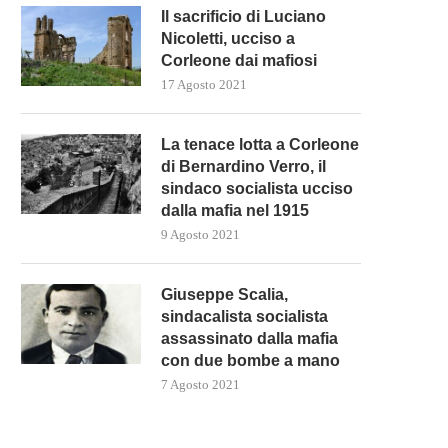
Il sacrificio di Luciano
Nicoletti, ucciso a
Corleone dai mafiosi
17 Agosto 2021
La tenace lotta a Corleone
di Bernardino Verro, il
sindaco socialista ucciso
dalla mafia nel 1915
9 Agosto 2021
Giuseppe Scalia,
sindacalista socialista
assassinato dalla mafia
con due bombe a mano
7 Agosto 2021
UTIN VISITA MARIUPOL PER LA
KOSOVO E SERBIA CONCOR
PRIMA VOLTA DOPO...
MISURE PER ATTUARE IL..
19 Marzo 2023
19 Marzo 2023