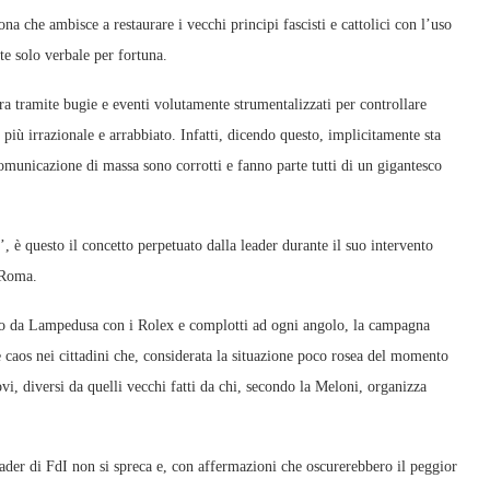
ona che ambisce a restaurare i vecchi principi fascisti e cattolici con l’uso
te solo verbale per fortuna.
ra tramite bugie e eventi volutamente strumentalizzati per controllare
 più irrazionale e arrabbiato. Infatti, dicendo questo, implicitamente sta
comunicazione di massa sono corrotti e fanno parte tutti di un gigantesco
’, è questo il concetto perpetuato dalla leader durante il suo intervento
a Roma.
ono da Lampedusa con i Rolex e complotti ad ogni angolo, la campagna
e caos nei cittadini che, considerata la situazione poco rosea del momento
ovi, diversi da quelli vecchi fatti da chi, secondo la Meloni, organizza
eader di FdI non si spreca e, con affermazioni che oscurerebbero il peggior