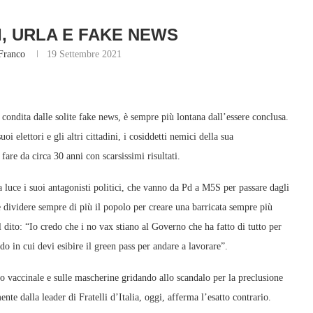
I, URLA E FAKE NEWS
Franco
19 Settembre 2021
 condita dalle solite fake news, è sempre più lontana dall’essere conclusa.
oi elettori e gli altri cittadini, i cosiddetti nemici della sua
fare da circa 30 anni con scarsissimi risultati.
a luce i suoi antagonisti politici, che vanno da Pd a M5S per passare dagli
ia è dividere sempre di più il popolo per creare una barricata sempre più
 il dito: “Io credo che i no vax stiano al Governo che ha fatto di tutto per
 in cui devi esibire il green pass per andare a lavorare”.
o vaccinale e sulle mascherine gridando allo scandalo per la preclusione
ente dalla leader di Fratelli d’Italia, oggi, afferma l’esatto contrario.