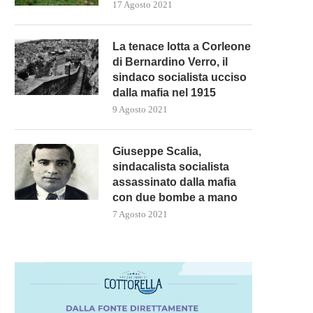
17 Agosto 2021
La tenace lotta a Corleone
di Bernardino Verro, il
sindaco socialista ucciso
dalla mafia nel 1915
9 Agosto 2021
Giuseppe Scalia,
sindacalista socialista
assassinato dalla mafia
con due bombe a mano
ECONDO ERDOGAN, GLI LGBTQ+
ATTACCO AL CREMLINO, MO
DIFFONDONO IL “VIRUS
“LE DECISIONI SU TALI...
7 Agosto 2021
DELL’ERESIA”
4 Maggio 2023
13 Maggio 2023