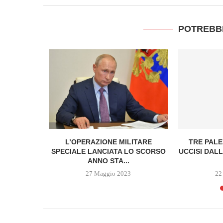
POTREBB
IN SUDAN
L’OPERAZIONE MILITARE
TRE PALE
...
SPECIALE LANCIATA LO SCORSO
UCCISI DAL
ANNO STA...
27 Maggio 2023
22