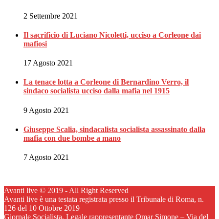
2 Settembre 2021
Il sacrificio di Luciano Nicoletti, ucciso a Corleone dai
mafiosi
17 Agosto 2021
La tenace lotta a Corleone di Bernardino Verro, il
sindaco socialista ucciso dalla mafia nel 1915
9 Agosto 2021
Giuseppe Scalia, sindacalista socialista assassinato dalla
mafia con due bombe a mano
7 Agosto 2021
Avanti live © 2019 - All Right Reserved
Avanti live è una testata registrata presso il Tribunale di Roma, n.
126 del 10 Ottobre 2019
Giornale Socialista, Legale rappresentante Omar Simone – Via del