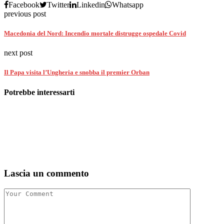
Facebook
Twitter
Linkedin
Whatsapp
previous post
Macedonia del Nord: Incendio mortale distrugge ospedale Covid
next post
Il Papa visita l’Ungheria e snobba il premier Orban
Potrebbe interessarti
Lascia un commento