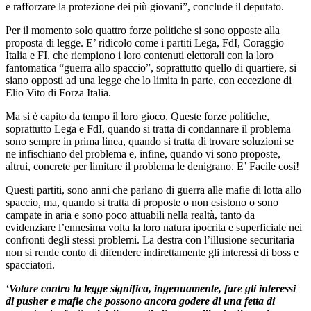
e rafforzare la protezione dei più giovani”, conclude il deputato.
Per il momento solo quattro forze politiche si sono opposte alla
proposta di legge. E’ ridicolo come i partiti Lega, FdI, Coraggio
Italia e FI, che riempiono i loro contenuti elettorali con la loro
fantomatica “guerra allo spaccio”, soprattutto quello di quartiere, si
siano opposti ad una legge che lo limita in parte, con eccezione di
Elio Vito di Forza Italia.
Ma si è capito da tempo il loro gioco. Queste forze politiche,
soprattutto Lega e FdI, quando si tratta di condannare il problema
sono sempre in prima linea, quando si tratta di trovare soluzioni se
ne infischiano del problema e, infine, quando vi sono proposte,
altrui, concrete per limitare il problema le denigrano. E’ Facile così!
Questi partiti, sono anni che parlano di guerra alle mafie di lotta allo
spaccio, ma, quando si tratta di proposte o non esistono o sono
campate in aria e sono poco attuabili nella realtà, tanto da
evidenziare l’ennesima volta la loro natura ipocrita e superficiale nei
confronti degli stessi problemi. La destra con l’illusione securitaria
non si rende conto di difendere indirettamente gli interessi di boss e
spacciatori.
‘Votare contro la legge significa, ingenuamente, fare gli interessi
di pusher e mafie che possono ancora godere di una fetta di