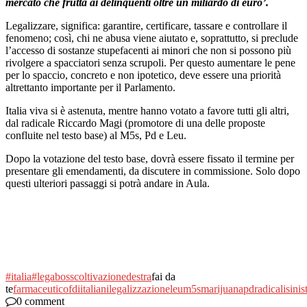
mercato che frutta ai delinquenti oltre un miliardo di euro’.
Legalizzare, significa: garantire, certificare, tassare e controllare il
fenomeno; così, chi ne abusa viene aiutato e, soprattutto, si preclude
l’accesso di sostanze stupefacenti ai minori che non si possono più
rivolgere a spacciatori senza scrupoli. Per questo aumentare le pene
per lo spaccio, concreto e non ipotetico, deve essere una priorità
altrettanto importante per il Parlamento.
Italia viva si è astenuta, mentre hanno votato a favore tutti gli altri,
dal radicale Riccardo Magi (promotore di una delle proposte
confluite nel testo base) al M5s, Pd e Leu.
Dopo la votazione del testo base, dovrà essere fissato il termine per
presentare gli emendamenti, da discutere in commissione. Solo dopo
questi ulteriori passaggi si potrà andare in Aula.
#italia
#lega
boss
coltivazione
destra
fai da
te
farmaceutico
fdi
italiani
legalizzazione
leu
m5s
marijuana
pd
radicali
sinis
0 comment