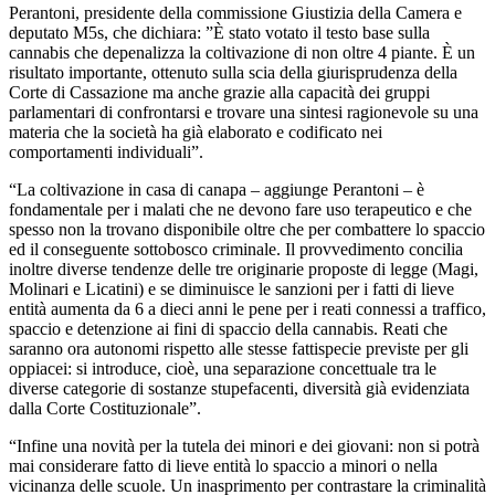
Perantoni, presidente della commissione Giustizia della Camera e
deputato M5s, che dichiara: ”È stato votato il testo base sulla
cannabis che depenalizza la coltivazione di non oltre 4 piante. È un
risultato importante, ottenuto sulla scia della giurisprudenza della
Corte di Cassazione ma anche grazie alla capacità dei gruppi
parlamentari di confrontarsi e trovare una sintesi ragionevole su una
materia che la società ha già elaborato e codificato nei
comportamenti individuali”.
“La coltivazione in casa di canapa – aggiunge Perantoni – è
fondamentale per i malati che ne devono fare uso terapeutico e che
spesso non la trovano disponibile oltre che per combattere lo spaccio
ed il conseguente sottobosco criminale. Il provvedimento concilia
inoltre diverse tendenze delle tre originarie proposte di legge (Magi,
Molinari e Licatini) e se diminuisce le sanzioni per i fatti di lieve
entità aumenta da 6 a dieci anni le pene per i reati connessi a traffico,
spaccio e detenzione ai fini di spaccio della cannabis. Reati che
saranno ora autonomi rispetto alle stesse fattispecie previste per gli
oppiacei: si introduce, cioè, una separazione concettuale tra le
diverse categorie di sostanze stupefacenti, diversità già evidenziata
dalla Corte Costituzionale”.
“Infine una novità per la tutela dei minori e dei giovani: non si potrà
mai considerare fatto di lieve entità lo spaccio a minori o nella
vicinanza delle scuole. Un inasprimento per contrastare la criminalità