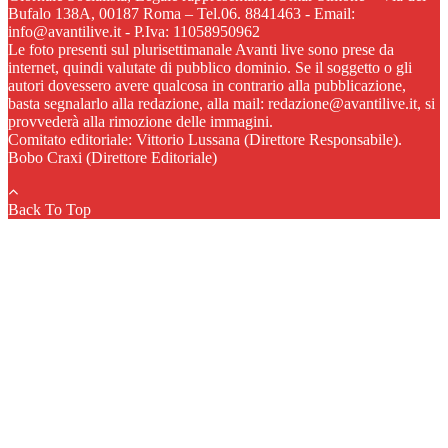
Bufalo 138A, 00187 Roma – Tel.06. 8841463 - Email:
info@avantilive.it - P.Iva: 11058950962
Le foto presenti sul plurisettimanale Avanti live sono prese da
internet, quindi valutate di pubblico dominio. Se il soggetto o gli
autori dovessero avere qualcosa in contrario alla pubblicazione,
basta segnalarlo alla redazione, alla mail: redazione@avantilive.it, si
provvederà alla rimozione delle immagini.
Comitato editoriale: Vittorio Lussana (Direttore Responsabile).
Bobo Craxi (Direttore Editoriale)
Back To Top