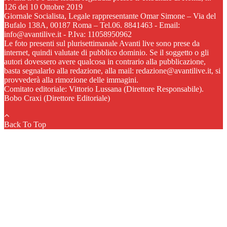
126 del 10 Ottobre 2019
Giornale Socialista, Legale rappresentante Omar Simone – Via del
Bufalo 138A, 00187 Roma – Tel.06. 8841463 - Email:
info@avantilive.it - P.Iva: 11058950962
Le foto presenti sul plurisettimanale Avanti live sono prese da
internet, quindi valutate di pubblico dominio. Se il soggetto o gli
autori dovessero avere qualcosa in contrario alla pubblicazione,
basta segnalarlo alla redazione, alla mail: redazione@avantilive.it, si
provvederà alla rimozione delle immagini.
Comitato editoriale: Vittorio Lussana (Direttore Responsabile).
Bobo Craxi (Direttore Editoriale)
Back To Top