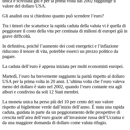
unica è scivolata giù e per la prima volta dal 2002 raggiunge il
valore del dollaro USA.
Gli analisti ora si chiedono quanto può scendere l’euro?
Tra i timori che scaturisce la rapida caduta della valuta vi è quella di
peggiorare il costo della vita per centinaia di milioni di europei già in
grave difficoltà.
In definitiva, poiché l’aumento dei costi energetici e l’inflazione
riducono il tenore di vita, potrebbe esserci un prezzo politico da
pagare.
La caduta dell’euro è appena iniziata per molti economisti europei.
Martedì, l’euro ha brevemente raggiunto la parità rispetto al dollaro
USA per la prima volta in 20 anni. L’ultima volta che l’euro valeva
meno del dollaro è stato nel 2002, quando l’euro contante era agli
albori e condiviso da soli 12 Stati membri.
La moneta unica ha perso più del 10 per cento del suo valore
rispetto al bigliettone verde dall’inizio dell’anno. È stata una rapida
caduta, guidata in parte da un peggioramento delle prospettive di
crescita nell’area dell’euro grazie all’invasione russa dell’Ucraina e
da una maggiore domanda di dollaro come valuta rifugio.