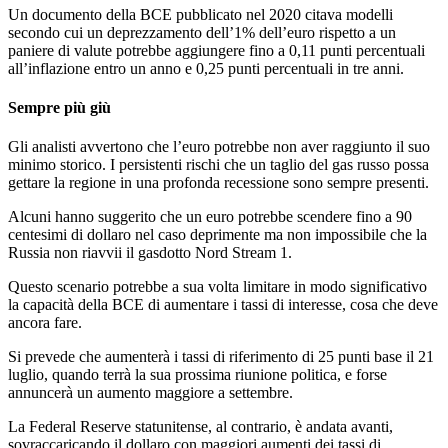
Un documento della BCE pubblicato nel 2020 citava modelli
secondo cui un deprezzamento dell’1% dell’euro rispetto a un
paniere di valute potrebbe aggiungere fino a 0,11 punti percentuali
all’inflazione entro un anno e 0,25 punti percentuali in tre anni.
Sempre più giù
Gli analisti avvertono che l’euro potrebbe non aver raggiunto il suo
minimo storico. I persistenti rischi che un taglio del gas russo possa
gettare la regione in una profonda recessione sono sempre presenti.
Alcuni hanno suggerito che un euro potrebbe scendere fino a 90
centesimi di dollaro nel caso deprimente ma non impossibile che la
Russia non riavvii il gasdotto Nord Stream 1.
Questo scenario potrebbe a sua volta limitare in modo significativo
la capacità della BCE di aumentare i tassi di interesse, cosa che deve
ancora fare.
Si prevede che aumenterà i tassi di riferimento di 25 punti base il 21
luglio, quando terrà la sua prossima riunione politica, e forse
annuncerà un aumento maggiore a settembre.
La Federal Reserve statunitense, al contrario, è andata avanti,
sovraccaricando il dollaro con maggiori aumenti dei tassi di