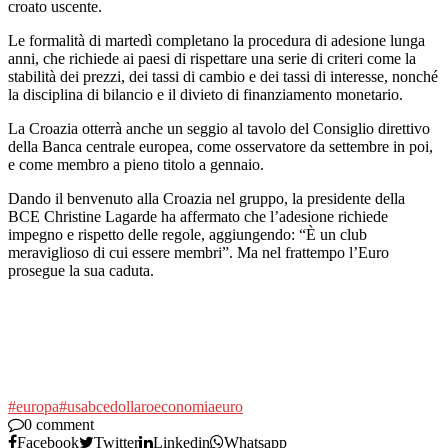
croato uscente.
Le formalità di martedì completano la procedura di adesione lunga
anni, che richiede ai paesi di rispettare una serie di criteri come la
stabilità dei prezzi, dei tassi di cambio e dei tassi di interesse, nonché
la disciplina di bilancio e il divieto di finanziamento monetario.
La Croazia otterrà anche un seggio al tavolo del Consiglio direttivo
della Banca centrale europea, come osservatore da settembre in poi,
e come membro a pieno titolo a gennaio.
Dando il benvenuto alla Croazia nel gruppo, la presidente della
BCE Christine Lagarde ha affermato che l’adesione richiede
impegno e rispetto delle regole, aggiungendo: “È un club
meraviglioso di cui essere membri”. Ma nel frattempo l’Euro
prosegue la sua caduta.
#europa
#usa
bce
dollaro
economia
euro
0 comment
Facebook
Twitter
Linkedin
Whatsapp