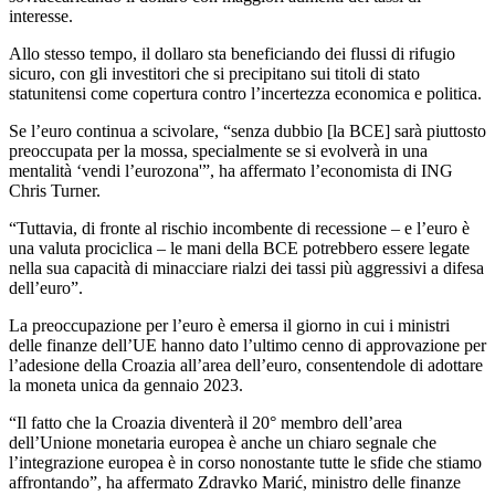
interesse.
Allo stesso tempo, il dollaro sta beneficiando dei flussi di rifugio
sicuro, con gli investitori che si precipitano sui titoli di stato
statunitensi come copertura contro l’incertezza economica e politica.
Se l’euro continua a scivolare, “senza dubbio [la BCE] sarà piuttosto
preoccupata per la mossa, specialmente se si evolverà in una
mentalità ‘vendi l’eurozona'”, ha affermato l’economista di ING
Chris Turner.
“Tuttavia, di fronte al rischio incombente di recessione – e l’euro è
una valuta prociclica – le mani della BCE potrebbero essere legate
nella sua capacità di minacciare rialzi dei tassi più aggressivi a difesa
dell’euro”.
La preoccupazione per l’euro è emersa il giorno in cui i ministri
delle finanze dell’UE hanno dato l’ultimo cenno di approvazione per
l’adesione della Croazia all’area dell’euro, consentendole di adottare
la moneta unica da gennaio 2023.
“Il fatto che la Croazia diventerà il 20° membro dell’area
dell’Unione monetaria europea è anche un chiaro segnale che
l’integrazione europea è in corso nonostante tutte le sfide che stiamo
affrontando”, ha affermato Zdravko Marić, ministro delle finanze