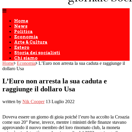
Home
News
Politica
Economia
Arte & Cultura
Estero
Storia dei socialisti
Chi siamo
Home
Economia
L’Euro non arresta la sua caduta e raggiunge il
dollaro Usa
L’Euro non arresta la sua caduta e
raggiunge il dollaro Usa
written by
Nik Cooper
13 Luglio 2022
Doveva essere un giorno di gioia poiché l’euro ha accolto la Croazia
come suo 20° Paese, invece, mentre i ministri delle finanze stavano
approvando il nuovo membro del loro rinomato club, la moneta