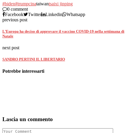
#biden
#trump
cina
taiwan
tsai
xi jinping
0 comment
Facebook
Twitter
Linkedin
Whatsapp
previous post
L’Europa ha deciso di approvare il vaccino COVID-19 nella settimana di
Natale
next post
SANDRO PERTINI IL LIBERTARIO
Potrebbe interessarti
Lascia un commento