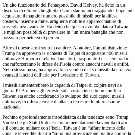
Un alto funzionario del Pentagono, David Helvey, ha detto in un
discorso di ottobre che gli Stati Uniti stanno incoraggiando Taipei ad
acquistare il maggior numero possibile di missili per la difesa
costiera, insieme a mine, artiglieria mobile e apparecchiature di
sorveglianza avanzate. Ha detto che questo avrebbe dato a Taiwan
le migliori possibilità di prevalere in “un’unica battaglia che non
possono permettersi di perdere”.
Altre di queste armi sono in cantiere. A ottobre, l’amministrazione
Trump ha approvato la richiesta di Taipei di acquistare 400 missili
anti-nave Harpoon e relative lanciatori, trasportatori e sistemi radar
che rafforzeranno le difese dell’isola contro attacchi navali e anfibi.
Nello stesso mese, ha approvato la vendita di 135 missili da crociera
avanzati lanciati dall’aria per l’aviazione di Taiwan.
I missili aumenterebbero la capacità di Taipei di colpire navi da
guerra PLA o bersagli terrestri sulla costa cinese in un conflitto.
Taiwan sta anche accelerando lo sviluppo dei suoi capaci missili
anti-nave, di difesa aerea e di attacco terrestre di fabbricazione
nazionale.
Pechino è profondamente insoddisfatta della tendenza sotto Trump.
Vuole che gli Stati Uniti cessino immediatamente la vendita di armi
e il contatto militare con l’isola. Taiwan è un “affare interno della
Cina” e le vendite di armi “sono una provocazione politica contro la