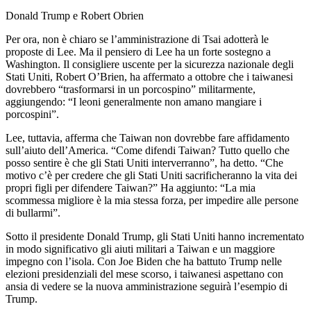
Donald Trump e Robert Obrien
Per ora, non è chiaro se l’amministrazione di Tsai adotterà le
proposte di Lee. Ma il pensiero di Lee ha un forte sostegno a
Washington. Il consigliere uscente per la sicurezza nazionale degli
Stati Uniti, Robert O’Brien, ha affermato a ottobre che i taiwanesi
dovrebbero “trasformarsi in un porcospino” militarmente,
aggiungendo: “I leoni generalmente non amano mangiare i
porcospini”.
Lee, tuttavia, afferma che Taiwan non dovrebbe fare affidamento
sull’aiuto dell’America. “Come difendi Taiwan? Tutto quello che
posso sentire è che gli Stati Uniti interverranno”, ha detto. “Che
motivo c’è per credere che gli Stati Uniti sacrificheranno la vita dei
propri figli per difendere Taiwan?” Ha aggiunto: “La mia
scommessa migliore è la mia stessa forza, per impedire alle persone
di bullarmi”.
Sotto il presidente Donald Trump, gli Stati Uniti hanno incrementato
in modo significativo gli aiuti militari a Taiwan e un maggiore
impegno con l’isola. Con Joe Biden che ha battuto Trump nelle
elezioni presidenziali del mese scorso, i taiwanesi aspettano con
ansia di vedere se la nuova amministrazione seguirà l’esempio di
Trump.