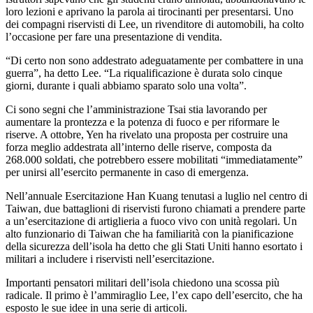
loro lezioni e aprivano la parola ai tirocinanti per presentarsi. Uno
dei compagni riservisti di Lee, un rivenditore di automobili, ha colto
l’occasione per fare una presentazione di vendita.
“Di certo non sono addestrato adeguatamente per combattere in una
guerra”, ha detto Lee. “La riqualificazione è durata solo cinque
giorni, durante i quali abbiamo sparato solo una volta”.
Ci sono segni che l’amministrazione Tsai stia lavorando per
aumentare la prontezza e la potenza di fuoco e per riformare le
riserve. A ottobre, Yen ha rivelato una proposta per costruire una
forza meglio addestrata all’interno delle riserve, composta da
268.000 soldati, che potrebbero essere mobilitati “immediatamente”
per unirsi all’esercito permanente in caso di emergenza.
Nell’annuale Esercitazione Han Kuang tenutasi a luglio nel centro di
Taiwan, due battaglioni di riservisti furono chiamati a prendere parte
a un’esercitazione di artiglieria a fuoco vivo con unità regolari. Un
alto funzionario di Taiwan che ha familiarità con la pianificazione
della sicurezza dell’isola ha detto che gli Stati Uniti hanno esortato i
militari a includere i riservisti nell’esercitazione.
Importanti pensatori militari dell’isola chiedono una scossa più
radicale. Il primo è l’ammiraglio Lee, l’ex capo dell’esercito, che ha
esposto le sue idee in una serie di articoli.