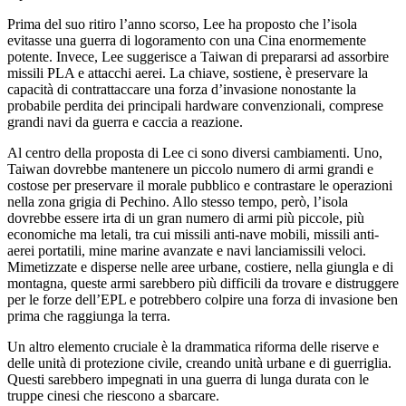
Prima del suo ritiro l’anno scorso, Lee ha proposto che l’isola
evitasse una guerra di logoramento con una Cina enormemente
potente. Invece, Lee suggerisce a Taiwan di prepararsi ad assorbire
missili PLA e attacchi aerei. La chiave, sostiene, è preservare la
capacità di contrattaccare una forza d’invasione nonostante la
probabile perdita dei principali hardware convenzionali, comprese
grandi navi da guerra e caccia a reazione.
Al centro della proposta di Lee ci sono diversi cambiamenti. Uno,
Taiwan dovrebbe mantenere un piccolo numero di armi grandi e
costose per preservare il morale pubblico e contrastare le operazioni
nella zona grigia di Pechino. Allo stesso tempo, però, l’isola
dovrebbe essere irta di un gran numero di armi più piccole, più
economiche ma letali, tra cui missili anti-nave mobili, missili anti-
aerei portatili, mine marine avanzate e navi lanciamissili veloci.
Mimetizzate e disperse nelle aree urbane, costiere, nella giungla e di
montagna, queste armi sarebbero più difficili da trovare e distruggere
per le forze dell’EPL e potrebbero colpire una forza di invasione ben
prima che raggiunga la terra.
Un altro elemento cruciale è la drammatica riforma delle riserve e
delle unità di protezione civile, creando unità urbane e di guerriglia.
Questi sarebbero impegnati in una guerra di lunga durata con le
truppe cinesi che riescono a sbarcare.