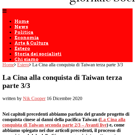
Home
News
Politica
Economia
Arte & Cultura
Estero
Storia dei socialisti
Chi siamo
Home
Estero
La Cina alla conquista di Taiwan terza parte 3/3
La Cina alla conquista di Taiwan terza
parte 3/3
written by
Nik Cooper
16 Dicembre 2020
Nei capitoli precedenti abbiamo parlato del grande progetto di
conquista cinese ai danni della pacifica Taiwan (
La Cina alla
conquista di Taiwan seconda parte 2/3 – Avanti live
) e, come
abbiamo spiegato nei due articoli precedenti, il processo di