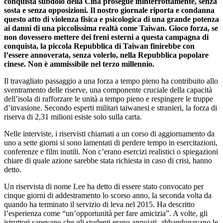
conquista subdolo della Cina prosegue ininterrottamente, senza
sosta e senza opposizioni. Il nostro giornale riporta e condanna
questo atto di violenza fisica e psicologica di una grande potenza
ai danni di una piccolissima realtà come Taiwan. Gioco forza, se
non dovessero mettere dei freni esterni a questa campagna di
conquista, la piccola Repubblica di Taiwan finirebbe con
l’essere annoverata, senza volerlo, nella Repubblica popolare
cinese. Non è ammissibile nel terzo millennio.
Il travagliato passaggio a una forza a tempo pieno ha contribuito allo
sventramento delle riserve, una componente cruciale della capacità
dell’isola di rafforzare le unità a tempo pieno e respingere le truppe
d’invasione. Secondo esperti militari taiwanesi e stranieri, la forza di
riserva di 2,31 milioni esiste solo sulla carta.
Nelle interviste, i riservisti chiamati a un corso di aggiornamento da
uno a sette giorni si sono lamentati di perdere tempo in esercitazioni,
conferenze e film inutili. Non c’erano esercizi realistici o spiegazioni
chiare di quale azione sarebbe stata richiesta in caso di crisi, hanno
detto.
Un riservista di nome Lee ha detto di essere stato convocato per
cinque giorni di addestramento lo scorso anno, la seconda volta da
quando ha terminato il servizio di leva nel 2015. Ha descritto
l’esperienza come “un’opportunità per fare amicizia”. A volte, gli
istruttori sapevano che gli studenti erano annoiati, abbandonavano le