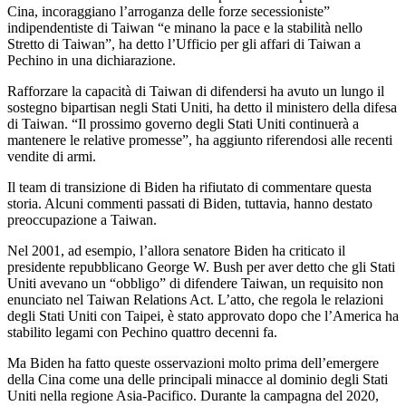
Cina, incoraggiano l’arroganza delle forze secessioniste”
indipendentiste di Taiwan “e minano la pace e la stabilità nello
Stretto di Taiwan”, ha detto l’Ufficio per gli affari di Taiwan a
Pechino in una dichiarazione.
Rafforzare la capacità di Taiwan di difendersi ha avuto un lungo il
sostegno bipartisan negli Stati Uniti, ha detto il ministero della difesa
di Taiwan. “Il prossimo governo degli Stati Uniti continuerà a
mantenere le relative promesse”, ha aggiunto riferendosi alle recenti
vendite di armi.
Il team di transizione di Biden ha rifiutato di commentare questa
storia. Alcuni commenti passati di Biden, tuttavia, hanno destato
preoccupazione a Taiwan.
Nel 2001, ad esempio, l’allora senatore Biden ha criticato il
presidente repubblicano George W. Bush per aver detto che gli Stati
Uniti avevano un “obbligo” di difendere Taiwan, un requisito non
enunciato nel Taiwan Relations Act. L’atto, che regola le relazioni
degli Stati Uniti con Taipei, è stato approvato dopo che l’America ha
stabilito legami con Pechino quattro decenni fa.
Ma Biden ha fatto queste osservazioni molto prima dell’emergere
della Cina come una delle principali minacce al dominio degli Stati
Uniti nella regione Asia-Pacifico. Durante la campagna del 2020,