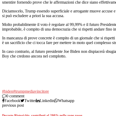
smentire fornendo prove che le affermazioni che dice siano effettivame
Diciamocelo, Trump essendo superficiale e arrogante muove accuse e a
si può escludere a priori la sua accusa.
Molto probabilmente il voto è regolare al 99,99% e il futuro Presidente 
improbabile, è compito di una democrazia che si rispetti andare fino in 
In mancanza di prove concrete è compito di un giornale che si rispett
è un sacrificio che ci tocca fare per mettere in moto quel complesso 
In caso contrario, al futuro presidente Joe Biden non dispiacerà sbugia
Boy che credono ancora nel complotto.
#biden
#trump
media
vincitore
0 comment
Facebook
Twitter
Linkedin
Whatsapp
previous post
Decreto Ristori-bis, contributi al 200% nelle zone rosse