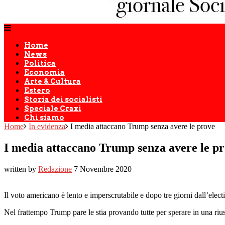
Home
News
Politica
Economia
Arte & Cultura
Estero
Storia dei socialisti
Speciale Craxi
Chi siamo
Home
In evidenza
I media attaccano Trump senza avere le prove
I media attaccano Trump senza avere le p
written by
Redazione
7 Novembre 2020
Il voto americano è lento e imperscrutabile e dopo tre giorni dall’elec
Nel frattempo Trump pare le stia provando tutte per sperare in una rius