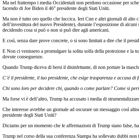
Ma nel frattempo i media Occidentali non perdono occasione per schern
facendo di Joe Biden il 46° presidente degli Stati Uniti.
Ma non è tutto oro quello che luccica. Ieri Cnn e altri giornali di alt
dell’investitura del nuovo Presidente), durante l’esposizione di alcuni 
decidendo cosa si può o non si può dire agli americani.
E così, senza dare prove concrete, o si sono limitati a dire che il pr
E Non ci venissero a promulgare la solita solfa della protezione e
dovute conseguenze.
Quando Trump diceva di bersi il disinfettante, di non portare la masche
C’é il presidente, il tuo presidente, che esige trasparenza e accusa di 
Chi sono loro per decidere chi, quando o come parlare? Come si perme
Ma forse vi è dell’altro, Trump ha accusato i media di strumentalizzare e
Che interesse avrebbe un giornale ad oscurare un messaggio così altison
presidente degli Stati Uniti?
Diciamo per un momento che le affermazioni di Trump siano false, hai
Trump nel corso della sua conferenza Stampa ha sollevato dubbi non for