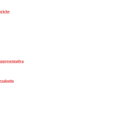
oriche
rappresentativa
rzabotto