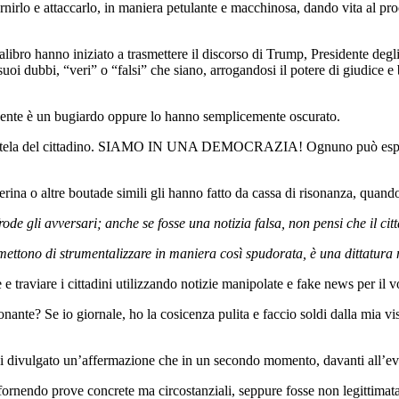
irlo e attaccarlo, in maniera petulante e macchinosa, dando vita al pr
o calibro hanno iniziato a trasmettere il discorso di Trump, Presidente d
suoi dubbi, “veri” o “falsi” che siano, arrogandosi il potere di giudice e
esidente è un bugiardo oppure lo hanno semplicemente oscurato.
 la tutela del cittadino. SIAMO IN UNA DEMOCRAZIA! Ognuno può esprim
rina o altre boutade simili gli hanno fatto da cassa di risonanza, quando
frode gli avversari; anche se fosse una notizia falsa, non pensi che il c
ttono di strumentalizzare in maniera così spudorata, è una dittatura 
 traviare i cittadini utilizzando notizie manipolate e fake news per il vo
ante? Se io giornale, ho la cosicenza pulita e faccio soldi dalla mia vis
 divulgato un’affermazione che in un secondo momento, davanti all’evide
nendo prove concrete ma circostanziali, seppure fosse non legittimata da