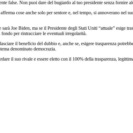
nte false. Non puoi dare del bugiardo al tuo presidente senza fornire al
fferma cose anche solo per sentore e, nel tempo, si annoverano nel suo
sarà Joe Biden, ma se il Presidente degli Stati Uniti “attuale” esige tra
fondo per rintracciare le eventuali irregolarità.
i lasciare il beneficio del dubbio e, anche se, esigere trasparenza potr
sistema denominato democrazia.
rdare il suo rivale e essere eletto con il 100% della trasparenza, legitti