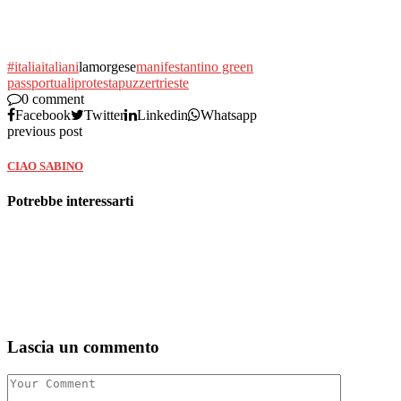
#italia
italiani
lamorgese
manifestanti
no green
pass
portuali
protesta
puzzer
trieste
0 comment
Facebook
Twitter
Linkedin
Whatsapp
previous post
CIAO SABINO
Potrebbe interessarti
Lascia un commento