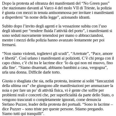
Dopo la protesta ad oltranza dei manifestanti del “No Green pass”
che stazionano davanti al Varco 4 del molo VII di Trieste, la polizia
è giunta con mezzi in tenuta antisommossa per invitare i manifestanti
a disperdersi “in nome della legge”, azionando idranti.
Subito dopo l’invito degli agenti e la vessazione subita con l’uso
degli idranti per “rendere fluida l’attività del porto”, i manifestanti si
sono seduti nuovamente tenendosi per mano o abbracciandosi,
mentre i mezzi della polizia hanno avanzato lentamente per poi
fermarsi.
“Non siamo violenti, toglietevi gli scudi”, “Arretrate”, “Pace, amore
e libertà”. Così urlano i manifestanti ai poliziotti. C’è chi prega con il
capo chino, c’è chi tra le lacrime dice ‘Io da qui non mi muovo, fino
alla fine’. “Siamo disarmati, abbiamo bambini a casa, vergogna”,
urla una donna. Difficile darle torto.
Giusta o sbagliata che sia, nella protesta, insieme ai soliti “fancazzisti
della ultima ora” che giungono alle manifestazioni per ammazzare la
noia o per fare un po’ di attività fisica, vi è gente che soffre per
problemi reali e concreti che, per superficialità da parte dello Stato, o
vengono trascurati o completamente ignorati, come denuncia
Stefano Puzzer, leader della protesta dei portuali. “Sono in lacrime –
dice Puzzer – sono triste per queste persone. Stiamo pregando.
Siamo tutti qui tranquilli”.