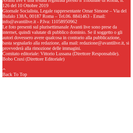
Avanti live è una testata registrata presso il Tribunale di Roma, n.
126 del 10 Ottobre 2019
Giornale Socialista, Legale rappresentante Omar Simone – Via del
Bufalo 138A, 00187 Roma – Tel.06. 8841463 - Email:
info@avantilive.it - P.Iva: 11058950962
Le foto presenti sul plurisettimanale Avanti live sono prese da
internet, quindi valutate di pubblico dominio. Se il soggetto o gli
autori dovessero avere qualcosa in contrario alla pubblicazione,
basta segnalarlo alla redazione, alla mail: redazione@avantilive.it, si
provvederà alla rimozione delle immagini.
Comitato editoriale: Vittorio Lussana (Direttore Responsabile).
Bobo Craxi (Direttore Editoriale)
Back To Top