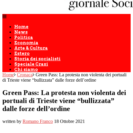
Home
News
Politica
Economia
Arte & Cultura
Estero
Storia dei socialisti
Speciale Craxi
Chi siamo
Home
Cronaca
Green Pass: La protesta non violenta dei portuali
di Trieste viene “bullizzata” dalle forze dell’ordine
Green Pass: La protesta non violenta dei
portuali di Trieste viene “bullizzata”
dalle forze dell’ordine
written by
Romano Franco
18 Ottobre 2021