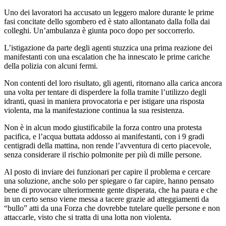
Uno dei lavoratori ha accusato un leggero malore durante le prime
fasi concitate dello sgombero ed è stato allontanato dalla folla dai
colleghi. Un’ambulanza è giunta poco dopo per soccorrerlo.
L’istigazione da parte degli agenti stuzzica una prima reazione dei
manifestanti con una escalation che ha innescato le prime cariche
della polizia con alcuni fermi.
Non contenti del loro risultato, gli agenti, ritornano alla carica ancora
una volta per tentare di disperdere la folla tramite l’utilizzo degli
idranti, quasi in maniera provocatoria e per istigare una risposta
violenta, ma la manifestazione continua la sua resistenza.
Non è in alcun modo giustificabile la forza contro una protesta
pacifica, e l’acqua buttata addosso ai manifestanti, con i 9 gradi
centigradi della mattina, non rende l’avventura di certo piacevole,
senza considerare il rischio polmonite per più di mille persone.
Al posto di inviare dei funzionari per capire il problema e cercare
una soluzione, anche solo per spiegare o far capire, hanno pensato
bene di provocare ulteriormente gente disperata, che ha paura e che
in un certo senso viene messa a tacere grazie ad atteggiamenti da
“bullo” atti da una Forza che dovrebbe tutelare quelle persone e non
attaccarle, visto che si tratta di una lotta non violenta.