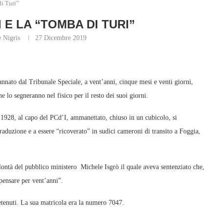
di Turi”
 E LA “TOMBA DI TURI”
 Nigris
27 Dicembre 2019
nato dal Tribunale Speciale, a vent’anni, cinque mesi e venti giorni,
e lo segneranno nel fisico per il resto dei suoi giorni.
l 1928, al capo del PCd’I, ammanettato, chiuso in un cubicolo, si
raduzione e a essere “ricoverato” in sudici cameroni di transito a Foggia,
lontà del pubblico ministero Michele Isgrò il quale aveva sentenziato che,
pensare per vent’anni”.
etenuti. La sua matricola era la numero 7047.