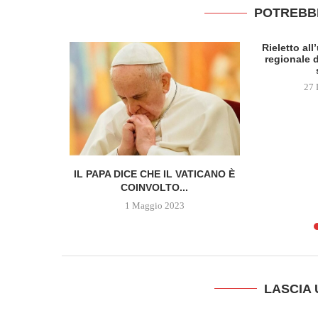
POTREBB
Rieletto al
regionale d
27 
 DELLA
IL PAPA DICE CHE IL VATICANO È
SCOPRE...
COINVOLTO...
1 Maggio 2023
LASCIA