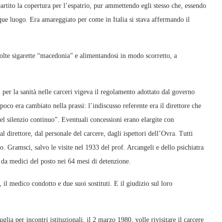
rtito la copertura per l’espatrio, pur ammettendo egli stesso che, essendo
nque luogo. Era amareggiato per come in Italia si stava affermando il
lte sigarette “macedonia” e alimentandosi in modo scorretto, a
per la sanità nelle carceri vigeva il regolamento adottato dal governo
co era cambiato nella prassi: l’indiscusso referente era il direttore che
del silenzio continuo”. Eventuali concessioni erano elargite con
 direttore, dal personale del carcere, dagli ispettori dell’Ovra. Tutti
ello. Gramsci, salvo le visite nel 1933 del prof. Arcangeli e dello psichiatra
to da medici del posto nei 64 mesi di detenzione.
il medico condotto e due suoi sostituti. E il giudizio sul loro
lia per incontri istituzionali, il 2 marzo 1980, volle rivisitare il carcere