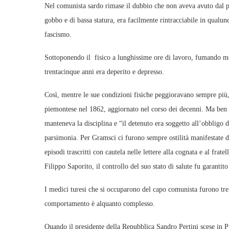
Nel comunista sardo rimase il dubbio che non aveva avuto dal pa
gobbo e di bassa statura, era facilmente rintracciabile in qualu
fascismo.
Sottoponendo il fisico a lunghissime ore di lavoro, fumando mo
trentacinque anni era deperito e depresso.
Così, mentre le sue condizioni fisiche peggioravano sempre più, 
piemontese nel 1862, aggiornato nel corso dei decenni. Ma ben po
manteneva la disciplina e “il detenuto era soggetto all’obbligo 
parsimonia. Per Gramsci ci furono sempre ostilità manifestate dal
episodi trascritti con cautela nelle lettere alla cognata e al frat
Filippo Saporito, il controllo del suo stato di salute fu garanti
I medici turesi che si occuparono del capo comunista furono tre, 
comportamento è alquanto complesso.
Quando il presidente della Repubblica Sandro Pertini scese in Pug