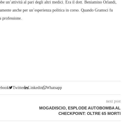
bbe un’attività al pari degli altri medici. Era il dott. Beniamino Orlandi,
mpiamente anche per un’esperienza politica in corso. Quando Gramsci fu
a professione.
ebook
Twitter
Linkedin
Whatsapp
next post
MOGADISCIO, ESPLODE AUTOBOMBA AL
CHECKPOINT: OLTRE 65 MORTI