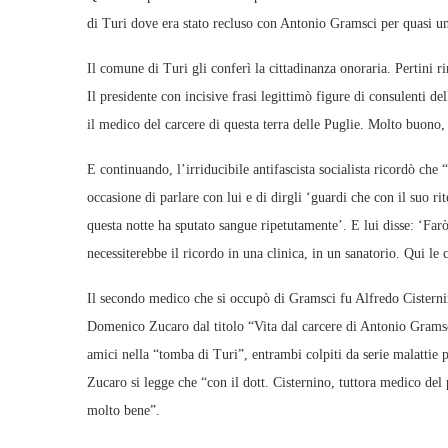
di Turi dove era stato recluso con Antonio Gramsci per quasi u
Il comune di Turi gli conferì la cittadinanza onoraria. Pertini 
Il presidente con incisive frasi legittimò figure di consulenti d
il medico del carcere di questa terra delle Puglie. Molto buo
E continuando, l’irriducibile antifascista socialista ricordò ch
occasione di parlare con lui e di dirgli ‘guardi che con il suo r
questa notte ha sputato sangue ripetutamente’. E lui disse: ‘Farò
necessiterebbe il ricordo in una clinica, in un sanatorio. Qui le
Il secondo medico che si occupò di Gramsci fu Alfredo Cisternin
Domenico Zucaro dal titolo “Vita dal carcere di Antonio Gramsc
amici nella “tomba di Turi”, entrambi colpiti da serie malattie 
Zucaro si legge che “con il dott. Cisternino, tuttora medico del
molto bene”.