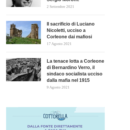
2 Settembre 2021
Il sacrificio di Luciano
Nicoletti, ucciso a
Corleone dai mafiosi
17 Agosto 2021
La tenace lotta a Corleone
di Bernardino Verro, il
PRIME RICETTE DAL GOVERNO
L’ARMA PIÙ POTENTE DI PU
sindaco socialista ucciso
MELONI PER IL CARO...
CONTRO L’UE È...
dalla mafia nel 1915
5 Novembre 2022
27 Settembre 2022
9 Agosto 2021