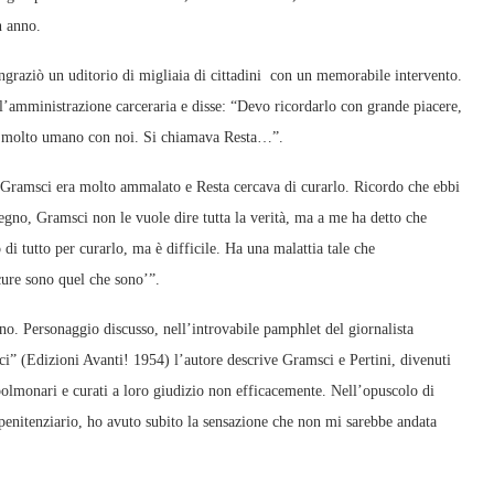
n anno.
ringraziò un uditorio di migliaia di cittadini con un memorabile intervento.
ell’amministrazione carceraria e disse: “Devo ricordarlo con grande piacere,
no, molto umano con noi. Si chiamava Resta…”.
e “Gramsci era molto ammalato e Resta cercava di curarlo. Ricordo che ebbi
itegno, Gramsci non le vuole dire tutta la verità, ma a me ha detto che
 di tutto per curarlo, ma è difficile. Ha una malattia tale che
 cure sono quel che sono’”.
o. Personaggio discusso, nell’introvabile pamphlet del giornalista
i” (Edizioni Avanti! 1954) l’autore descrive Gramsci e Pertini, divenuti
polmonari e curati a loro giudizio non efficacemente. Nell’opuscolo di
 penitenziario, ho avuto subito la sensazione che non mi sarebbe andata