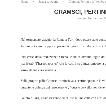
Home
Senza categoria
Gramsci, Pertini e la “tomba 
GRAMSCI, PERTINI
written by Sabino De
Nel tormentato viaggio da Roma a Turi, dopo essere stato condan
Antonio Gramsci sopportò per undici giorni forti dolori fisici ch
Nel corso della traduzione in treno, in un caldissimo luglio de
manifestò “l’herpes zooster” che lo costrinse a interrompere la t
senza alcuna cura sanitaria.
Sulla propria pelle Gramsci cominciava a sentire operante la vo
durante le udienze del “processone”, “questo cervello non deve 
Giunto a Turi, Gramsci venne rinchiuso in una cella con altri d