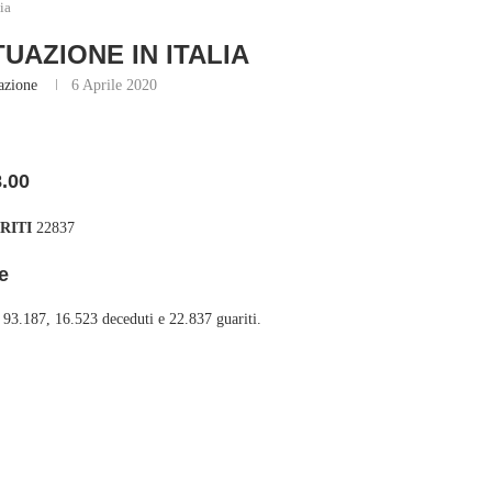
ia
TUAZIONE IN ITALIA
azione
6 Aprile 2020
8.00
RITI
22837
e
o 93.187, 16.523 deceduti e 22.837 guariti.