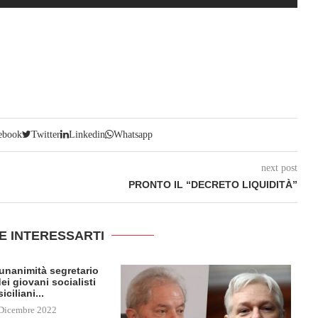
ebook
Twitter
Linkedin
Whatsapp
next post
PRONTO IL “DECRETO LIQUIDITÀ”
E INTERESSARTI
l’unanimità segretario
ei giovani socialisti
siciliani...
Dicembre 2022