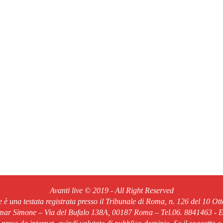
Avanti live © 2019 - All Right Reserved
ve è una testata registrata presso il Tribunale di Roma, n. 126 del 10 Ot
Omar Simone – Via del Bufalo 138A, 00187 Roma – Tel.06. 8841463 - Em