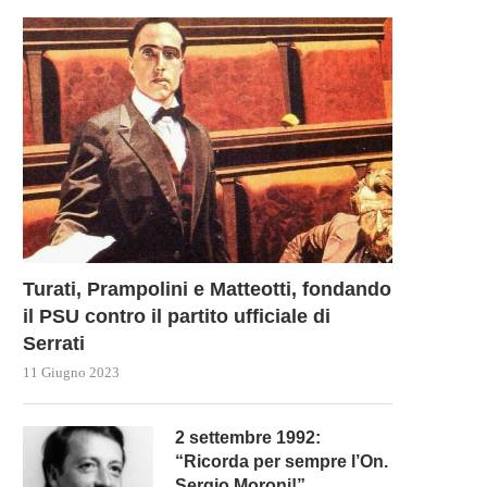
PRIME RICETTE DAL GOVERNO
L’ARMA PIÙ POTENTE DI PU
MELONI PER IL CARO...
CONTRO L’UE È...
5 Novembre 2022
27 Settembre 2022
Turati, Prampolini e Matteotti, fondando
il PSU contro il partito ufficiale di
Serrati
11 Giugno 2023
2 settembre 1992:
“Ricorda per sempre l’On.
Sergio Moroni!”