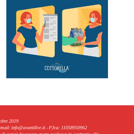
tobre 2019
ail: info@avantilive.it - P.Iva: 11058950962