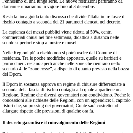
l’ennesimo di una lunga serie. Le nuove restrizioni partiranno da
domani e rimarranno in vigore fino al 3 dicembre.
Resta la linea guida tanto discussa che divide l’Italia in tre fasce di
rischio contagio a seconda dei 21 parametri elencati nel decreto.
La capienza dei mezzi pubblici viene ridotta al 50%, centri
commerciali chiusi nel fine settimana, didattica a distanza nelle
scuole superiori e stop a mostre e musei.
Nelle Regioni più a rischio non si potrà uscire dal Comune di
residenza. Tra le poche modifiche apportate, quelle su barbieri e
parrucchieri: restano aperti anche nelle zone che rientrano nello
scenario 4, le “zone rosse”, a dispetto di quanto previsto nella bozza
del Dpcm.
Il Dpcm in sostanza approva un regime di chiusure differenziate a
seconda della fascia di rischio contagio alla quale appartiene una
Regione. Regime che diversi governatori non condividono. Poche le
concessioni alle richieste delle Regioni, con un appendice: il capitolo
ristori che, su pressing dei governatori, Conte sarà costretto ad
allargare rispetto alle previsioni di qualche ora fa.
Il decreto garantisce il coinvolgimento delle Regioni