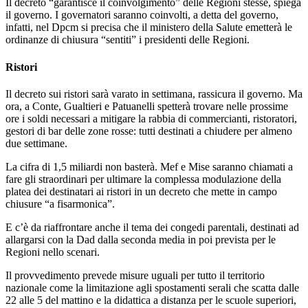
Il decreto “garantisce il coinvolgimento” delle Regioni stesse, spiega
il governo. I governatori saranno coinvolti, a detta del governo,
infatti, nel Dpcm si precisa che il ministero della Salute emetterà le
ordinanze di chiusura “sentiti” i presidenti delle Regioni.
Ristori
Il decreto sui ristori sarà varato in settimana, rassicura il governo. Ma
ora, a Conte, Gualtieri e Patuanelli spetterà trovare nelle prossime
ore i soldi necessari a mitigare la rabbia di commercianti, ristoratori,
gestori di bar delle zone rosse: tutti destinati a chiudere per almeno
due settimane.
La cifra di 1,5 miliardi non basterà. Mef e Mise saranno chiamati a
fare gli straordinari per ultimare la complessa modulazione della
platea dei destinatari ai ristori in un decreto che mette in campo
chiusure “a fisarmonica”.
E c’è da riaffrontare anche il tema dei congedi parentali, destinati ad
allargarsi con la Dad dalla seconda media in poi prevista per le
Regioni nello scenari.
Il provvedimento prevede misure uguali per tutto il territorio
nazionale come la limitazione agli spostamenti serali che scatta dalle
22 alle 5 del mattino e la didattica a distanza per le scuole superiori,