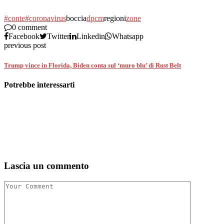
#conte
#coronavirus
boccia
dpcm
regioni
zone
0 comment
Facebook
Twitter
Linkedin
Whatsapp
previous post
Trump vince in Florida, Biden conta sul ‘muro blu’ di Rust Belt
Potrebbe interessarti
Lascia un commento