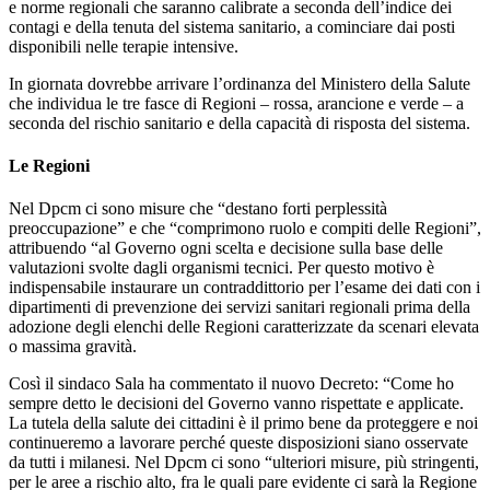
e norme regionali che saranno calibrate a seconda dell’indice dei
contagi e della tenuta del sistema sanitario, a cominciare dai posti
disponibili nelle terapie intensive.
In giornata dovrebbe arrivare l’ordinanza del Ministero della Salute
che individua le tre fasce di Regioni – rossa, arancione e verde – a
seconda del rischio sanitario e della capacità di risposta del sistema.
Le Regioni
Nel Dpcm ci sono misure che “destano forti perplessità
preoccupazione” e che “comprimono ruolo e compiti delle Regioni”,
attribuendo “al Governo ogni scelta e decisione sulla base delle
valutazioni svolte dagli organismi tecnici. Per questo motivo è
indispensabile instaurare un contraddittorio per l’esame dei dati con i
dipartimenti di prevenzione dei servizi sanitari regionali prima della
adozione degli elenchi delle Regioni caratterizzate da scenari elevata
o massima gravità.
Così il sindaco Sala ha commentato il nuovo Decreto: “Come ho
sempre detto le decisioni del Governo vanno rispettate e applicate.
La tutela della salute dei cittadini è il primo bene da proteggere e noi
continueremo a lavorare perché queste disposizioni siano osservate
da tutti i milanesi. Nel Dpcm ci sono “ulteriori misure, più stringenti,
per le aree a rischio alto, fra le quali pare evidente ci sarà la Regione