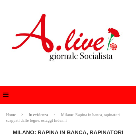
Home
In evidenza
Milano: Rapina in banca, rapinatori
scappati dalle fogne, ostaggi indenni
MILANO: RAPINA IN BANCA, RAPINATORI