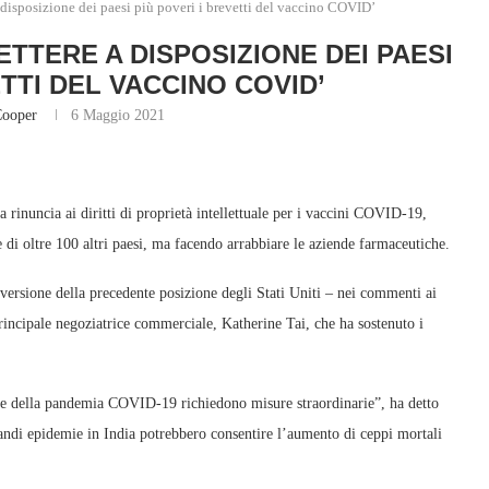
a disposizione dei paesi più poveri i brevetti del vaccino COVID’
ETTERE A DISPOSIZIONE DEI PAESI
ETTI DEL VACCINO COVID’
Cooper
6 Maggio 2021
a rinuncia ai diritti di proprietà intellettuale per i vaccini COVID-19,
 e di oltre 100 altri paesi, ma facendo arrabbiare le aziende farmaceutiche.
versione della precedente posizione degli Stati Uniti – nei commenti ai
principale negoziatrice commerciale, Katherine Tai, che ha sostenuto i
narie della pandemia COVID-19 richiedono misure straordinarie”, ha detto
randi epidemie in India potrebbero consentire l’aumento di ceppi mortali