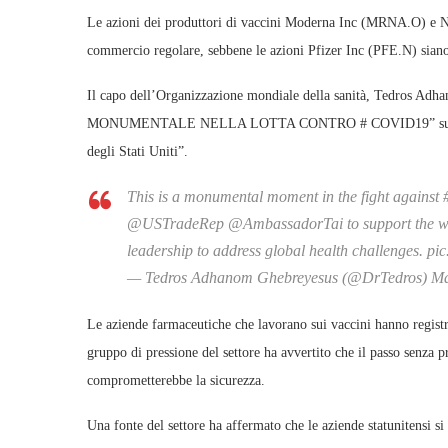
Le azioni dei produttori di vaccini Moderna Inc (MRNA.O) e N
commercio regolare, sebbene le azioni Pfizer Inc (PFE.N) sian
Il capo dell’Organizzazione mondiale della sanità, Tedros A
MONUMENTALE NELLA LOTTA CONTRO # COVID19” su Twitter e 
degli Stati Uniti”.
This is a monumental moment in the fight agai
@USTradeRep @AmbassadorTai to support the waive
leadership to address global health challenges. pic
— Tedros Adhanom Ghebreyesus (@DrTedros) Ma
Le aziende farmaceutiche che lavorano sui vaccini hanno registrat
gruppo di pressione del settore ha avvertito che il passo senza 
comprometterebbe la sicurezza.
Una fonte del settore ha affermato che le aziende statunitensi si