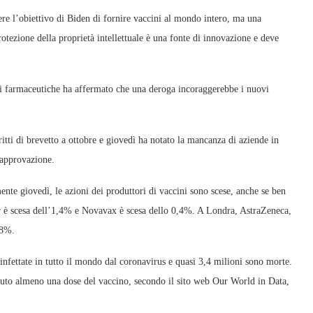
ere l’obiettivo di Biden di fornire vaccini al mondo intero, ma una
tezione della proprietà intellettuale è una fonte di innovazione e deve
oni farmaceutiche ha affermato che una deroga incoraggerebbe i nuovi
itti di brevetto a ottobre e giovedì ha notato la mancanza di aziende in
’approvazione.
ente giovedì, le azioni dei produttori di vaccini sono scese, anche se ben
er è scesa dell’1,4% e Novavax è scesa dello 0,4%. A Londra, AstraZeneca,
,8%.
infettate in tutto il mondo dal coronavirus e quasi 3,4 milioni sono morte.
vuto almeno una dose del vaccino, secondo il sito web Our World in Data,