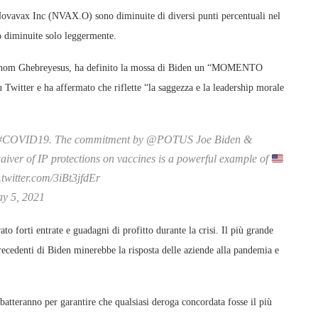
ovavax Inc (NVAX.O) sono diminuite di diversi punti percentuali nel
o diminuite solo leggermente.
dhanom Ghebreyesus, ha definito la mossa di Biden un “MOMENTO
ha affermato che riflette “la saggezza e la leadership morale
nst #COVID19. The commitment by @POTUS Joe Biden &
r of IP protections on vaccines is a powerful example of
.twitter.com/3iBt3jfdEr
y 5, 2021
o forti entrate e guadagni di profitto durante la crisi. Il più grande
precedenti di Biden minerebbe la risposta delle aziende alla pandemia e
 batteranno per garantire che qualsiasi deroga concordata fosse il più