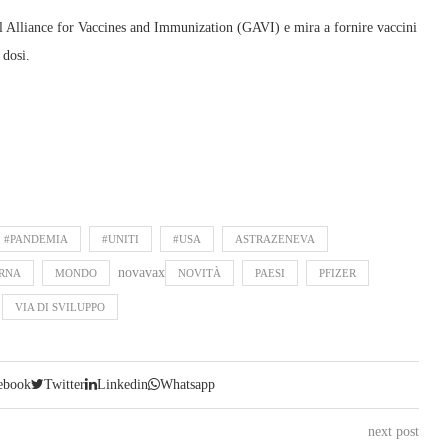
 Alliance for Vaccines and Immunization (GAVI) e mira a fornire vaccini
 dosi.
#PANDEMIA
#UNITI
#USA
ASTRAZENEVA
novavax
RNA
MONDO
NOVITÀ
PAESI
PFIZER
VIA DI SVILUPPO
ebook
Twitter
Linkedin
Whatsapp
next post