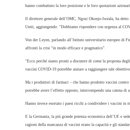
hanno combattuto la loro posizione e le loro quotazioni azionari
Il direttore generale dell’OMC, Ngozi Okonjo-Iweala, ha detto a
Uniti, aggiungendo: “Dobbiamo rispondere con urgenza al COV
Von der Leyen, parlando all’Istituto universitario europeo di Fi
affronti la crisi “in modo efficace e pragmatico”.
“Ecco perché siamo pronti a discutere di come la proposta degli S
vaccini COVID-19 potrebbe aiutare a raggiungere tale obiettivo
Ma i produttori di farmaci – che hanno prodotto vaccini contro
potrebbe avere l’effetto opposto, interrompendo una catena di a
Hanno invece esortato i paesi ricchi a condividere i vaccini in 
E la Germania, la più grande potenza economica dell’UE e sede d
ragioni della mancanza di vaccini erano la capacità e gli standar