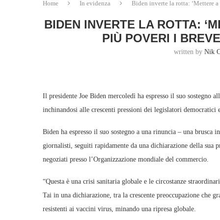
Home
In evidenza
Biden inverte la rotta: ‘Mettere 
BIDEN INVERTE LA ROTTA: ‘M
PIÙ POVERI I BREV
written by
Nik 
Il presidente Joe Biden mercoledì ha espresso il suo sostegno all
inchinandosi alle crescenti pressioni dei legislatori democratici
Biden ha espresso il suo sostegno a una rinuncia – una brusca in
giornalisti, seguiti rapidamente da una dichiarazione della sua 
negoziati presso l’Organizzazione mondiale del commercio.
“Questa è una crisi sanitaria globale e le circostanze straordi
Tai in una dichiarazione, tra la crescente preoccupazione che g
resistenti ai vaccini virus, minando una ripresa globale.