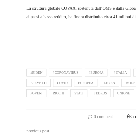
La struttura globale COVAX, sostenuta dall’OMS e dalla Global
ai paesi a basso reddito, ha finora distribuito circa 41 milioni di
#BIDEN
#CORONAVIRUS
#EUROPA
#ITALIA
BREVETTI
COVID
EUROPEA
LEYEN
MODE
POVERI
RICCHI
STATI
TEDROS
UNIONE
0 comment
Fac
previous post