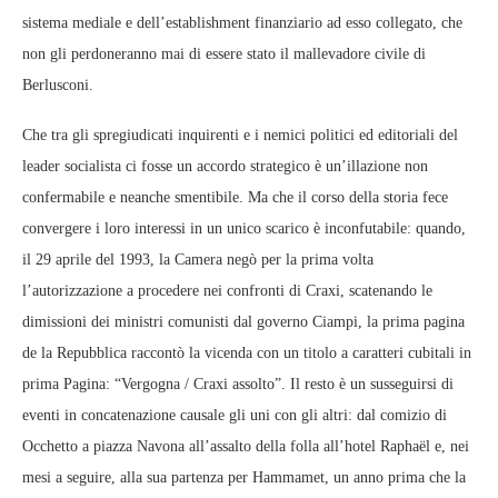
sistema mediale e dell’establishment finanziario ad esso collegato, che
non gli perdoneranno mai di essere stato il mallevadore civile di
Berlusconi.
Che tra gli spregiudicati inquirenti e i nemici politici ed editoriali del
leader socialista ci fosse un accordo strategico è un’illazione non
confermabile e neanche smentibile. Ma che il corso della storia fece
convergere i loro interessi in un unico scarico è inconfutabile: quando,
il 29 aprile del 1993, la Camera negò per la prima volta
l’autorizzazione a procedere nei confronti di Craxi, scatenando le
dimissioni dei ministri comunisti dal governo Ciampi, la prima pagina
de la Repubblica raccontò la vicenda con un titolo a caratteri cubitali in
prima Pagina: “Vergogna / Craxi assolto”. Il resto è un susseguirsi di
eventi in concatenazione causale gli uni con gli altri: dal comizio di
Occhetto a piazza Navona all’assalto della folla all’hotel Raphaël e, nei
mesi a seguire, alla sua partenza per Hammamet, un anno prima che la