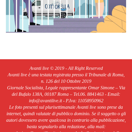
Avanti live © 2019 - All Right Reserved
Avanti live è una testata registrata presso il Tribunale di Roma,
n. 126 del 10 Ottobre 2019
Giornale Socialista, Legale rappresentante Omar Simone – Via
del Bufalo 138A, 00187 Roma – Tel.06. 8841463 - Email:
info@avantilive.it - P.Iva: 11058950962
Le foto presenti sul plurisettimanale Avanti live sono prese da
internet, quindi valutate di pubblico dominio. Se il soggetto o gli
autori dovessero avere qualcosa in contrario alla pubblicazione,
basta segnalarlo alla redazione, alla mail: