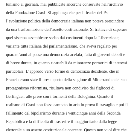
tunisino ai giornali, mai pubblicate ancorché conservate nell’archivio
della Fondazione Craxi. Si aggiunga che per il leader del Psi
l’evoluzione politica della democrazia italiana non poteva prescindere
da una trasformazione dell’assetto costituzionale. Si trattava di superare
quel sistema assembleare scelto dai costituenti dopo la Liberazione,
variante tutta italiana del parlamentarismo, che aveva regalato per
quarant’anni al paese una democrazia acefala, fatta di governi deboli e
di breve durata, in quanto ricattabili da minoranze portatrici di interessi
particolari. L’approdo verso forme di democrazia decidente, che in
Francia erano state il presupposto della stagione di Mitterrand e del suo
protagonismo riformista, risultava non condiviso dai figliocci di
Berlinguer, alle prese con i tormenti della Bolognina. Quanto il
realismo di Craxi non fosse campato in aria lo prova il travaglio e poi il
fallimento del bipolarismo durante i venticinque anni della Seconda
Repubblica e la difficoltà di trasferire il maggioritario dalla legge
elettorale a un assetto costituzionale coerente. Questo non vuol dire che