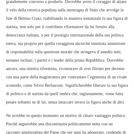
grandemente concorso a produrlo. Dovrebbe avere il coraggio di alzare
il velo della retorica populista sulla menzogna di Stato che avvolge la
fine di Bettino Craxi, riabilitando in maniera sostanziale la sua figura di
statista, non solo per il contributo riformatore da lui fornito alla
democrazia italiana, o per il prestigio internazionale della sua politica
estera, ma proprio per quella coraggiosa ancorché inimitata assunzione
di responsabilità sulla questione morale che stringeva d’assedio tutti,
nessuno escluso, i partiti e i leader della prima Repubblica. Dovrebbe
ancora, una sinistra riformista, riconoscere di aver flirtato per decenni
con una parte della magistratura per contrastare l’egemonia di un rivale
scomodo, come Silvio Berlusconi. Significherebbe liberare la sua figura
di politico e di statista da quell’ombra che, ingiustamente, viene fatta
pesare soltanto su di lui, senza intaccare invece la figura anche di altri.
Ne avrebbe in questo momento un motivo di chiaro vantaggio politico.
Perché segnerebbe una discontinuità politicamente netta con un
racconto giustizialista del Paese che per anni ha adoperato, credendo di