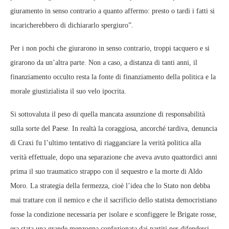
giuramento in senso contrario a quanto affermo: presto o tardi i fatti si
incaricherebbero di dichiararlo spergiuro”.
Per i non pochi che giurarono in senso contrario, troppi tacquero e si
girarono da un’altra parte. Non a caso, a distanza di tanti anni, il
finanziamento occulto resta la fonte di finanziamento della politica e la
morale giustizialista il suo velo ipocrita.
Si sottovaluta il peso di quella mancata assunzione di responsabilità
sulla sorte del Paese. In realtà la coraggiosa, ancorché tardiva, denuncia
di Craxi fu l’ultimo tentativo di riagganciare la verità politica alla
verità effettuale, dopo una separazione che aveva avuto quattordici anni
prima il suo traumatico strappo con il sequestro e la morte di Aldo
Moro. La strategia della fermezza, cioè l’idea che lo Stato non debba
mai trattare con il nemico e che il sacrificio dello statista democristiano
fosse la condizione necessaria per isolare e sconfiggere le Brigate rosse,
era stata una grande menzogna confezionata dai partiti per difendersi