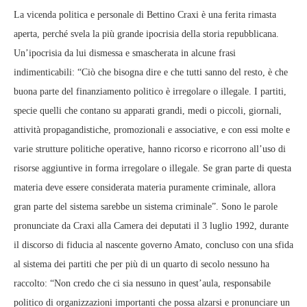
La vicenda politica e personale di Bettino Craxi è una ferita rimasta
aperta, perché svela la più grande ipocrisia della storia repubblicana.
Un’ipocrisia da lui dismessa e smascherata in alcune frasi
indimenticabili: “Ciò che bisogna dire e che tutti sanno del resto, è che
buona parte del finanziamento politico è irregolare o illegale. I partiti,
specie quelli che contano su apparati grandi, medi o piccoli, giornali,
attività propagandistiche, promozionali e associative, e con essi molte e
varie strutture politiche operative, hanno ricorso e ricorrono all’uso di
risorse aggiuntive in forma irregolare o illegale. Se gran parte di questa
materia deve essere considerata materia puramente criminale, allora
gran parte del sistema sarebbe un sistema criminale”. Sono le parole
pronunciate da Craxi alla Camera dei deputati il 3 luglio 1992, durante
il discorso di fiducia al nascente governo Amato, concluso con una sfida
al sistema dei partiti che per più di un quarto di secolo nessuno ha
raccolto: “Non credo che ci sia nessuno in quest’aula, responsabile
politico di organizzazioni importanti che possa alzarsi e pronunciare un