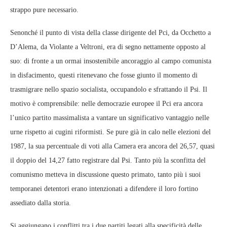
strappo pure necessario.
Senonché il punto di vista della classe dirigente del Pci, da Occhetto a
D’Alema, da Violante a Veltroni, era di segno nettamente opposto al
suo: di fronte a un ormai insostenibile ancoraggio al campo comunista
in disfacimento, questi ritenevano che fosse giunto il momento di
trasmigrare nello spazio socialista, occupandolo e sfrattando il Psi. Il
motivo è comprensibile: nelle democrazie europee il Pci era ancora
l’unico partito massimalista a vantare un significativo vantaggio nelle
urne rispetto ai cugini riformisti. Se pure già in calo nelle elezioni del
1987, la sua percentuale di voti alla Camera era ancora del 26,57, quasi
il doppio del 14,27 fatto registrare dal Psi. Tanto più la sconfitta del
comunismo metteva in discussione questo primato, tanto più i suoi
temporanei detentori erano intenzionati a difendere il loro fortino
assediato dalla storia.
Si aggiungano i conflitti tra i due partiti legati alla specificità delle