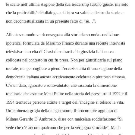
le scelte nell’ultima stagione della sua leadership furono giuste, ma solo
che la praticabilità del dialogo a sinistra va valutata dentro la storia e
non decontestualizzata in un presente fatto di “se…”.
Allo stesso modo va riconsegnata alla storia la seconda condizione
ipotetica, formulata da Massimo Franco durante una recente intervista
televisiva: la scelta di Craxi di sottrarsi alla giustizia italiana va
collocata nel contesto in cui fu presa. Non per giustificarla sul piano
morale, ma per cogliere a pieno l’eccezionalità di una stagione della
democrazia italiana ancora acriticamente celebrata o piuttosto rimossa.
C’è un dato, ignorato e sottovalutato, che racconta la dimensione
totalitaria che assunse Mani Pulite nella storia del paese: tra il 1992 e il
1994 trentadue persone attinte a target dell’indagine si tolsero la vita.
Un’eminenza grigia della magistratura, il procuratore aggiunto di
Milano Gerardo D’Ambrosio, disse con malcelata soddisfazione: “Si
vede che c’è ancora qualcuno che per la vergogna si uccide”. Ma la