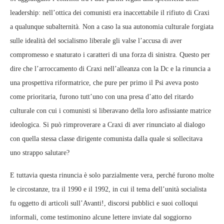
leadership: nell’ottica dei comunisti era inaccettabile il rifiuto di Craxi
a qualunque subalternità. Non a caso la sua autonomia culturale forgiata
sulle idealità del socialismo liberale gli valse l’accusa di aver
compromesso e snaturato i caratteri di una forza di sinistra. Questo per
dire che l’arroccamento di Craxi nell’alleanza con la Dc e la rinuncia a
una prospettiva riformatrice, che pure per primo il Psi aveva posto
come prioritaria, furono tutt’uno con una presa d’atto del ritardo
culturale con cui i comunisti si liberavano della loro asfissiante matrice
ideologica. Si può rimproverare a Craxi di aver rinunciato al dialogo
con quella stessa classe dirigente comunista dalla quale si sollecitava
uno strappo salutare?
E tuttavia questa rinuncia è solo parzialmente vera, perché furono molte
le circostanze, tra il 1990 e il 1992, in cui il tema dell’unità socialista
fu oggetto di articoli sull’Avanti!, discorsi pubblici e suoi colloqui
informali, come testimonino alcune lettere inviate dal soggiorno