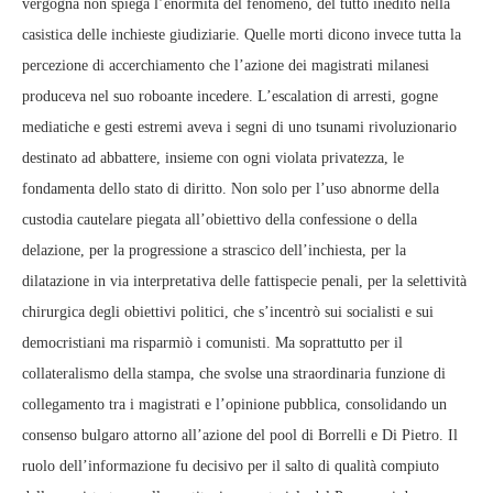
vergogna non spiega l’enormità del fenomeno, del tutto inedito nella
casistica delle inchieste giudiziarie. Quelle morti dicono invece tutta la
percezione di accerchiamento che l’azione dei magistrati milanesi
produceva nel suo roboante incedere. L’escalation di arresti, gogne
mediatiche e gesti estremi aveva i segni di uno tsunami rivoluzionario
destinato ad abbattere, insieme con ogni violata privatezza, le
fondamenta dello stato di diritto. Non solo per l’uso abnorme della
custodia cautelare piegata all’obiettivo della confessione o della
delazione, per la progressione a strascico dell’inchiesta, per la
dilatazione in via interpretativa delle fattispecie penali, per la selettività
chirurgica degli obiettivi politici, che s’incentrò sui socialisti e sui
democristiani ma risparmiò i comunisti. Ma soprattutto per il
collateralismo della stampa, che svolse una straordinaria funzione di
collegamento tra i magistrati e l’opinione pubblica, consolidando un
consenso bulgaro attorno all’azione del pool di Borrelli e Di Pietro. Il
ruolo dell’informazione fu decisivo per il salto di qualità compiuto