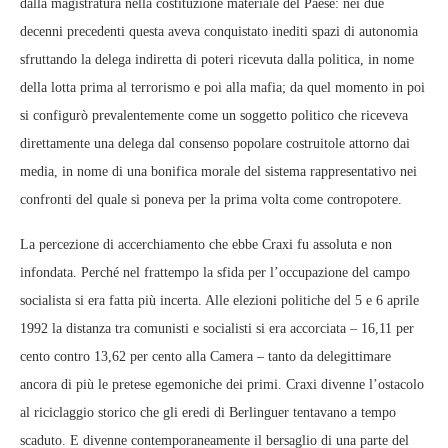
dalla magistratura nella costituzione materiale del Paese: nei due
decenni precedenti questa aveva conquistato inediti spazi di autonomia
sfruttando la delega indiretta di poteri ricevuta dalla politica, in nome
della lotta prima al terrorismo e poi alla mafia; da quel momento in poi
si configurò prevalentemente come un soggetto politico che riceveva
direttamente una delega dal consenso popolare costruitole attorno dai
media, in nome di una bonifica morale del sistema rappresentativo nei
confronti del quale si poneva per la prima volta come contropotere.
La percezione di accerchiamento che ebbe Craxi fu assoluta e non
infondata. Perché nel frattempo la sfida per l’occupazione del campo
socialista si era fatta più incerta. Alle elezioni politiche del 5 e 6 aprile
1992 la distanza tra comunisti e socialisti si era accorciata – 16,11 per
cento contro 13,62 per cento alla Camera – tanto da delegittimare
ancora di più le pretese egemoniche dei primi. Craxi divenne l’ostacolo
al riciclaggio storico che gli eredi di Berlinguer tentavano a tempo
scaduto. E divenne contemporaneamente il bersaglio di una parte del