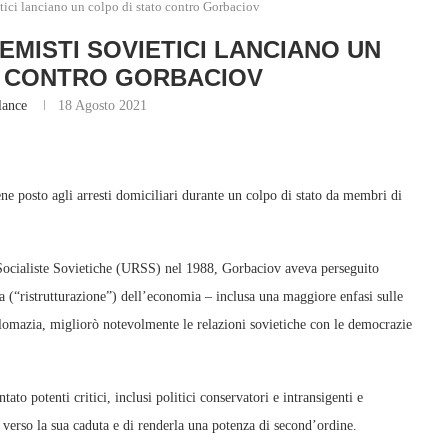
tici lanciano un colpo di stato contro Gorbaciov
REMISTI SOVIETICI LANCIANO UN
O CONTRO GORBACIOV
lance
18 Agosto 2021
ne posto agli arresti domiciliari durante un colpo di stato da membri di
Socialiste Sovietiche (URSS) nel 1988, Gorbaciov aveva perseguito
a (“ristrutturazione”) dell’economia – inclusa una maggiore enfasi sulle
iplomazia, migliorò notevolmente le relazioni sovietiche con le democrazie
to potenti critici, inclusi politici conservatori e intransigenti e
 verso la sua caduta e di renderla una potenza di second’ordine.