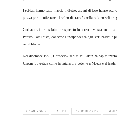
I soldati hanno fatto marcia indietro, alcuni di loro hanno scelt
piazza per manifestare, il colpo di stato è crollato dopo soli tre 
Gorbaciov fu rilasciato e trasportato in aereo a Mosca, ma il su
Partito Comunista, concesse l’indipendenza agli stati baltici e p
repubbliche.
Nel dicembre 1991, Gorbaciov si dimise. Eltsin ha capitalizzato 
Unione Sovietica come la figura più potente a Mosca e il leader
#COMUNISMO
BALTICI
COLPO DI STATO
CRIME