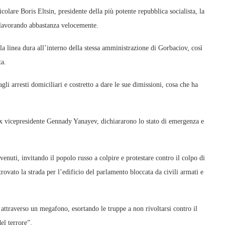
icolare Boris Eltsin, presidente della più potente repubblica socialista, la
 lavorando abbastanza velocemente.
la linea dura all’interno della stessa amministrazione di Gorbaciov, così
ta.
gli arresti domiciliari e costretto a dare le sue dimissioni, cosa che ha
ex vicepresidente Gennady Yanayev, dichiararono lo stato di emergenza e
venuti, invitando il popolo russo a colpire e protestare contro il colpo di
trovato la strada per l’edificio del parlamento bloccata da civili armati e
 attraverso un megafono, esortando le truppe a non rivoltarsi contro il
l terrore”.