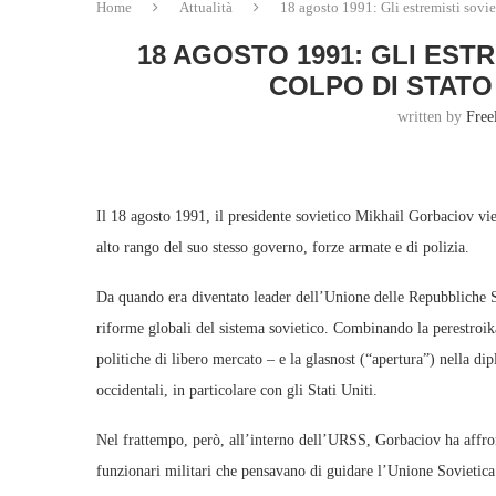
Home
Attualità
18 agosto 1991: Gli estremisti sovie
18 AGOSTO 1991: GLI EST
COLPO DI STAT
written by
Free
Il 18 agosto 1991, il presidente sovietico Mikhail Gorbaciov vie
alto rango del suo stesso governo, forze armate e di polizia.
Da quando era diventato leader dell’Unione delle Repubbliche 
riforme globali del sistema sovietico. Combinando la perestroik
politiche di libero mercato – e la glasnost (“apertura”) nella d
occidentali, in particolare con gli Stati Uniti.
Nel frattempo, però, all’interno dell’URSS, Gorbaciov ha affronta
funzionari militari che pensavano di guidare l’Unione Sovietica