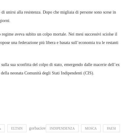
o di unirsi alla resistenza. Dopo che migliaia di persone sono scese in
giorni.
o regime aveva subito un colpo mortale. Nei mesi successivi sciolse il
ropose una federazione più libera e basata sull’economia tra le restanti
sulla sua sconfitta del colpo di stato, emergendo dalle macerie dell’ex
 della neonata Comunità degli Stati Indipendenti (CIS).
gorbaciov
A
ELTSIN
INDIPENDENZA
MOSCA
PAESI