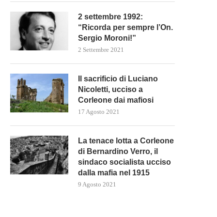
UTIN MINACCIA UNO SCONTRO
ISRAELE SI PREPARA PE
2 settembre 1992:
LOBALE MENTRE LA RUSSIA...
L’INVASIONE DI RAFAH
“Ricorda per sempre l’On.
10 Maggio 2024
9 Maggio 2024
Sergio Moroni!”
2 Settembre 2021
Il sacrificio di Luciano
Nicoletti, ucciso a
Corleone dai mafiosi
17 Agosto 2021
La tenace lotta a Corleone
di Bernardino Verro, il
sindaco socialista ucciso
dalla mafia nel 1915
9 Agosto 2021