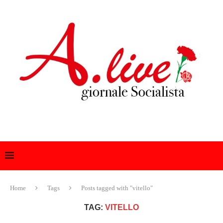
Home
Tags
Posts tagged with "vitello"
TAG:
VITELLO