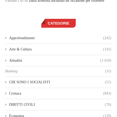
Fabiano Citi
su
Dalla sconfitta socialista un’occasione per riflettere
CATEGORIE
Approfondimenti
(242)
Arte & Cultura
(141)
Attualità
(1.610)
Banking
(11)
CHI SONO I SOCIALISTI
(51)
Cronaca
(843)
DIRITTI CIVILI
(70)
Economia
(129)