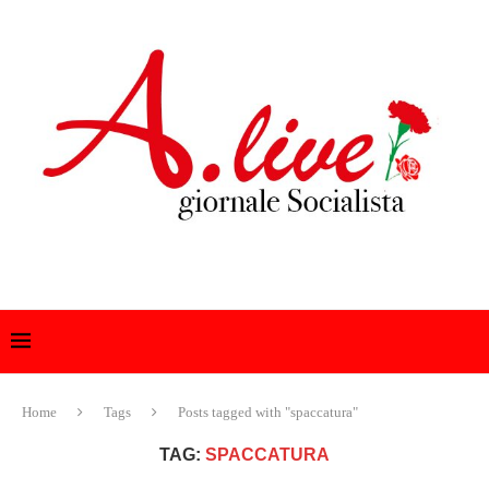
Home
Tags
Posts tagged with "spaccatura"
TAG:
SPACCATURA