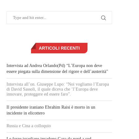
ARTICOLI RECENTI
Intervista ad Andrea Orlando(Pd) “L’Europa non deve
essere piegata sulla dimensione del rigore e dell’austerità”
Intervista all’on. Giuseppe Lupo: “Noi vogliamo l’Europa
di David Sassoli, il quale diceva che ‘l’Europa deve
innovare, proteggere ed essere faro”.
Il presidente iraniano Ebrahim Raisi è morto in un
incidente in elicottero
Russia e Cina a colloquio
Le forze israeliane invadono Gaza da nord a sud