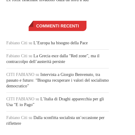
COMMENTI RECENTI
Fabiano Citi
su
L’Europa ha bisogno della Pace
Fabiano Citi
su
La Grecia esce dalla “Red zone”, ma il
contraccolpo dell’austerità persiste
CITI FABIANO
su
Intervista a Giorgio Benvenuto, tra
passato e futuro: “Bisogna recuperare i valori del socialismo
democratico”
CITI FABIANO
su
L’Italia di Draghi apparecchia per gli
Usa “E io Pago”
Fabiano Citi
su
Dalla sconfitta socialista un’occasione per
riflettere