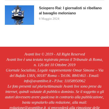
Sciopero Rai: I giornalisti si ribellano
al bavaglio meloniano
6 Maggio 2024
Avanti live © 2019 - All Right Reserved
Avanti live è una testata registrata presso il Tribunale di Roma,
n. 126 del 10 Ottobre 2019
Giornale Socialista, Legale rappresentante Omar Simone – Via
del Bufalo 138A, 00187 Roma – Tel.06. 8841463 - Email:
info@avantilive.it - P.Iva: 11058950962
Le foto presenti sul plurisettimanale Avanti live sono prese da
internet, quindi valutate di pubblico dominio. Se il soggetto o gli
autori dovessero avere qualcosa in contrario alla pubblicazione,
basta segnalarlo alla redazione, alla mail:
redazione@avantilive.it, si provvederà alla rimozione delle