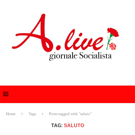
Home
Tags
Posts tagged with "saluto"
TAG:
SALUTO