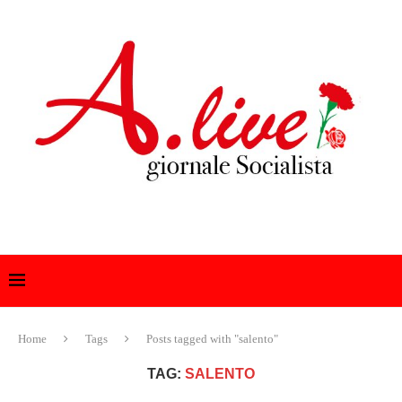
Home
Tags
Posts tagged with "salento"
TAG:
SALENTO