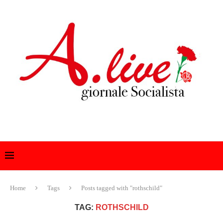
Home
Tags
Posts tagged with "rothschild"
TAG:
ROTHSCHILD