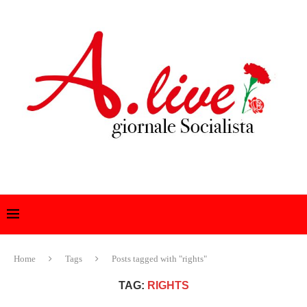
Home
Tags
Posts tagged with "rights"
TAG:
RIGHTS