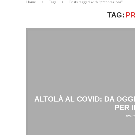
Home
Tags
Posts tagged with "prenotazioni"
TAG:
PR
ALTOLÀ AL COVID: DA OGG
PER 
writt