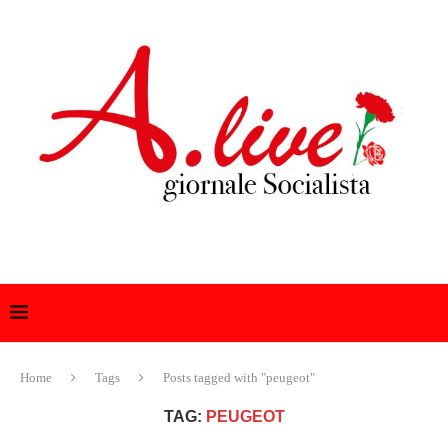
Home
Tags
Posts tagged with "peugeot"
TAG:
PEUGEOT