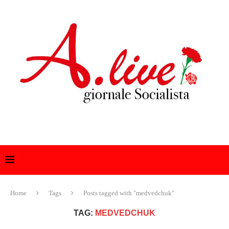
Home
Tags
Posts tagged with "medvedchuk"
TAG:
MEDVEDCHUK